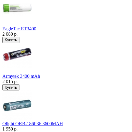
EagleTac ET3400
2 080 р.
Armytek 3400 mAh
2 015 р.
Olight ORB-186P36 3600MAH
1 950 р.