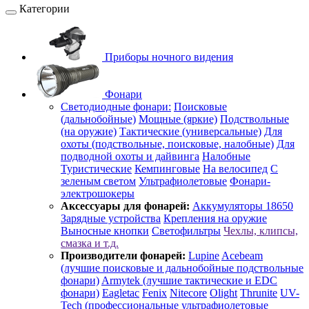
Категории
Приборы ночного видения
Фонари
Светодиодные фонари:
Поисковые
(дальнобойные)
Мощные (яркие)
Подствольные
(на оружие)
Тактические (универсальные)
Для
охоты (подствольные, поисковые, налобные)
Для
подводной охоты и дайвинга
Налобные
Туристические
Кемпинговые
На велосипед
С
зеленым светом
Ультрафиолетовые
Фонари-
электрошокеры
Аксессуары для фонарей:
Аккумуляторы 18650
Зарядные устройства
Крепления на оружие
Выносные кнопки
Светофильтры
Чехлы, клипсы,
смазка и т.д.
Производители фонарей:
Lupine
Acebeam
(лучшие поисковые и дальнобойные подствольные
фонари)
Armytek (лучшие тактические и EDC
фонари)
Eagletac
Fenix
Nitecore
Olight
Thrunite
UV-
Tech (профессиональные ультрафиолетовые