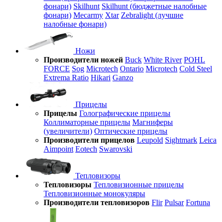
фонари)
Skilhunt
Skilhunt (бюджетные налобные
фонари)
Mecarmy
Xtar
Zebralight (лучшие
налобные фонари)
Ножи
Производители ножей
Buck
White River
POHL
FORCE
Sog
Microtech
Ontario
Microtech
Cold Steel
Extrema Ratio
Hikari
Ganzo
Прицелы
Прицелы
Голографические прицелы
Коллиматорные прицелы
Магниферы
(увеличители)
Оптические прицелы
Производители прицелов
Leupold
Sightmark
Leica
Aimpoint
Eotech
Swarovski
Тепловизоры
Тепловизоры
Тепловизионные прицелы
Тепловизионные монокуляры
Производители тепловизоров
Flir
Pulsar
Fortuna