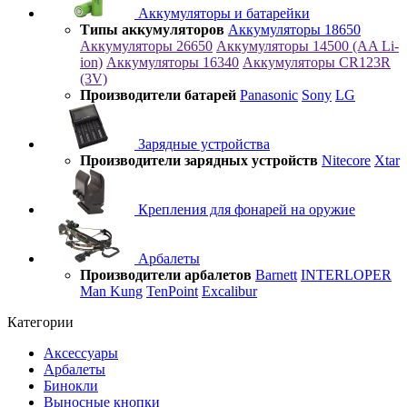
Аккумуляторы и батарейки
Типы аккумуляторов
Аккумуляторы 18650
Аккумуляторы 26650
Аккумуляторы 14500 (AA Li-
ion)
Аккумуляторы 16340
Аккумуляторы CR123R
(3V)
Производители батарей
Panasonic
Sony
LG
Зарядные устройства
Производители зарядных устройств
Nitecore
Xtar
Крепления для фонарей на оружие
Арбалеты
Производители арбалетов
Barnett
INTERLOPER
Man Kung
TenPoint
Excalibur
Категории
Аксессуары
Арбалеты
Бинокли
Выносные кнопки