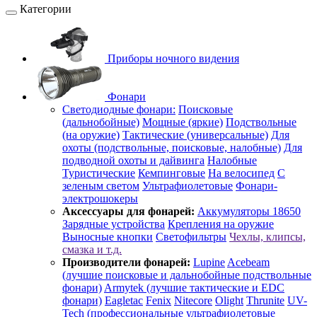
Категории
Приборы ночного видения
Фонари
Светодиодные фонари:
Поисковые
(дальнобойные)
Мощные (яркие)
Подствольные
(на оружие)
Тактические (универсальные)
Для
охоты (подствольные, поисковые, налобные)
Для
подводной охоты и дайвинга
Налобные
Туристические
Кемпинговые
На велосипед
С
зеленым светом
Ультрафиолетовые
Фонари-
электрошокеры
Аксессуары для фонарей:
Аккумуляторы 18650
Зарядные устройства
Крепления на оружие
Выносные кнопки
Светофильтры
Чехлы, клипсы,
смазка и т.д.
Производители фонарей:
Lupine
Acebeam
(лучшие поисковые и дальнобойные подствольные
фонари)
Armytek (лучшие тактические и EDC
фонари)
Eagletac
Fenix
Nitecore
Olight
Thrunite
UV-
Tech (профессиональные ультрафиолетовые