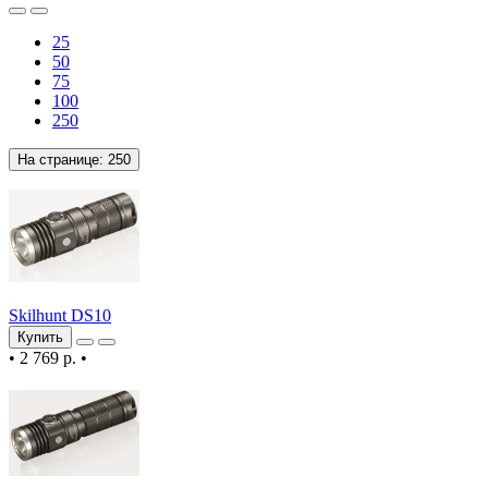
25
50
75
100
250
На странице:
250
Skilhunt DS10
Купить
•
2 769 р.
•