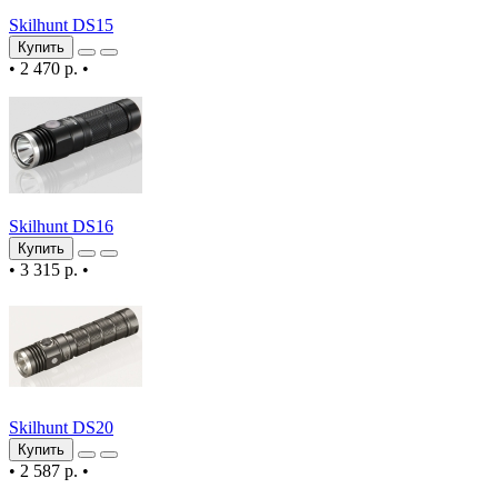
Skilhunt DS15
Купить
•
2 470 р.
•
Skilhunt DS16
Купить
•
3 315 р.
•
Skilhunt DS20
Купить
•
2 587 р.
•