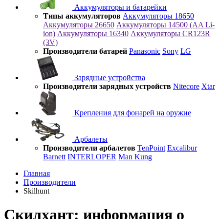
Аккумуляторы и батарейки
Типы аккумуляторов
Аккумуляторы 18650
Аккумуляторы 26650
Аккумуляторы 14500 (AA Li-
ion)
Аккумуляторы 16340
Аккумуляторы CR123R
(3V)
Производители батарей
Panasonic
Sony
LG
Зарядные устройства
Производители зарядных устройств
Nitecore
Xtar
Крепления для фонарей на оружие
Арбалеты
Производители арбалетов
TenPoint
Excalibur
Barnett
INTERLOPER
Man Kung
Главная
Производители
Skilhunt
Скилхант: информация о