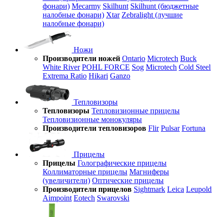
фонари)
Mecarmy
Skilhunt
Skilhunt (бюджетные
налобные фонари)
Xtar
Zebralight (лучшие
налобные фонари)
Ножи
Производители ножей
Ontario
Microtech
Buck
White River
POHL FORCE
Sog
Microtech
Cold Steel
Extrema Ratio
Hikari
Ganzo
Тепловизоры
Тепловизоры
Тепловизионные прицелы
Тепловизионные монокуляры
Производители тепловизоров
Flir
Pulsar
Fortuna
Прицелы
Прицелы
Голографические прицелы
Коллиматорные прицелы
Магниферы
(увеличители)
Оптические прицелы
Производители прицелов
Sightmark
Leica
Leupold
Aimpoint
Eotech
Swarovski