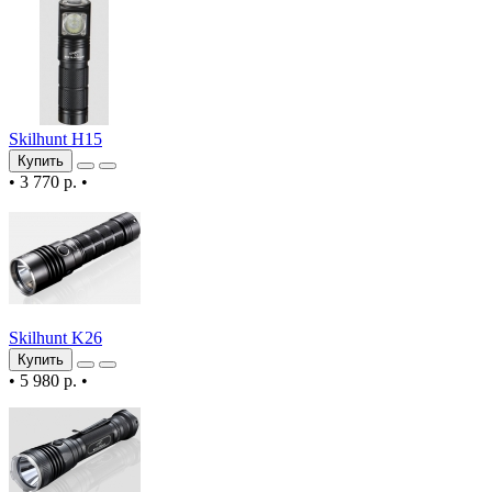
Skilhunt H15
Купить
•
3 770 р.
•
Skilhunt K26
Купить
•
5 980 р.
•