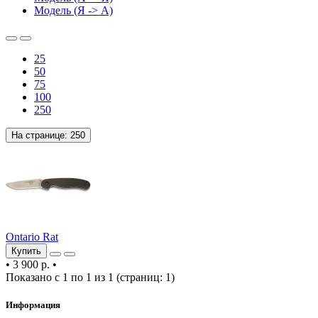
Модель (Я -> А)
25
50
75
100
250
На странице:
250
Ontario Rat
Купить
•
3 900 р.
•
Показано с 1 по 1 из 1 (страниц: 1)
Информация