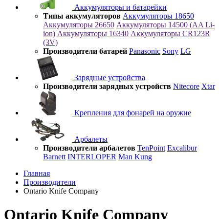
Аккумуляторы и батарейки
Типы аккумуляторов
Аккумуляторы 18650
Аккумуляторы 26650
Аккумуляторы 14500 (AA Li-
ion)
Аккумуляторы 16340
Аккумуляторы CR123R
(3V)
Производители батарей
Panasonic
Sony
LG
Зарядные устройства
Производители зарядных устройств
Nitecore
Xtar
Крепления для фонарей на оружие
Арбалеты
Производители арбалетов
TenPoint
Excalibur
Barnett
INTERLOPER
Man Kung
Главная
Производители
Ontario Knife Company
Ontario Knife Company