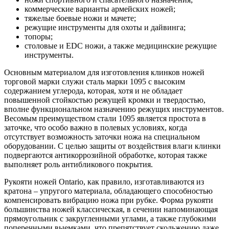
коммерческие варианты армейских ножей;
тяжелые боевые ножи и мачете;
режущие инструменты для охоты и дайвинга;
топоры;
столовые и EDC ножи, а также медицинские режущие
инструменты.
Основным материалом для изготовления клинков ножей
торговой марки служи сталь марки 1095 с высоким
содержанием углерода, которая, хотя и не обладает
повышенной стойкостью режущей кромки и твердостью,
вполне функциональном назначению режущих инструментов.
Весомым преимуществом стали 1095 является простота в
заточке, что особо важно в полевых условиях, когда
отсутствует возможность заточки ножа на специальном
оборудовании. С целью защиты от воздействия влаги клинки
подвергаются антикоррозийной обработке, которая также
выполняет роль антибликового покрытия.
Рукояти ножей Ontario, как правило, изготавливаются из
кратона – упругого материала, обладающего способностью
компенсировать вибрацию ножа при рубке. Форма рукояти
большинства ножей классическая, в сечении напоминающая
прямоугольник с закругленными углами, а также глубокими
поперечными выемками, что препятствует скольжению даже