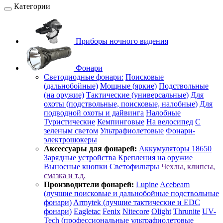
Категории
Приборы ночного видения
Фонари
Светодиодные фонари:
Поисковые
(дальнобойные)
Мощные (яркие)
Подствольные
(на оружие)
Тактические (универсальные)
Для
охоты (подствольные, поисковые, налобные)
Для
подводной охоты и дайвинга
Налобные
Туристические
Кемпинговые
На велосипед
С
зеленым светом
Ультрафиолетовые
Фонари-
электрошокеры
Аксессуары для фонарей:
Аккумуляторы 18650
Зарядные устройства
Крепления на оружие
Выносные кнопки
Светофильтры
Чехлы, клипсы,
смазка и т.д.
Производители фонарей:
Lupine
Acebeam
(лучшие поисковые и дальнобойные подствольные
фонари)
Armytek (лучшие тактические и EDC
фонари)
Eagletac
Fenix
Nitecore
Olight
Thrunite
UV-
Tech (профессиональные ультрафиолетовые