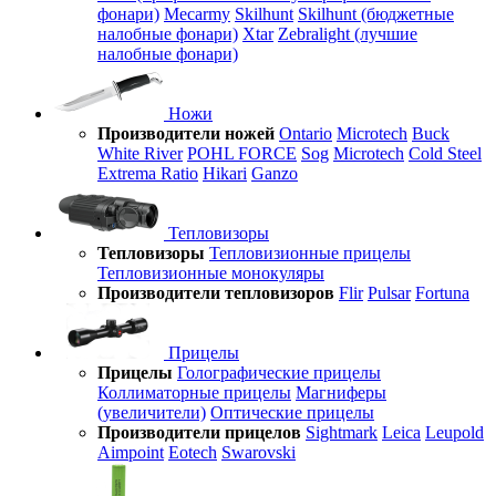
фонари)
Mecarmy
Skilhunt
Skilhunt (бюджетные
налобные фонари)
Xtar
Zebralight (лучшие
налобные фонари)
Ножи
Производители ножей
Ontario
Microtech
Buck
White River
POHL FORCE
Sog
Microtech
Cold Steel
Extrema Ratio
Hikari
Ganzo
Тепловизоры
Тепловизоры
Тепловизионные прицелы
Тепловизионные монокуляры
Производители тепловизоров
Flir
Pulsar
Fortuna
Прицелы
Прицелы
Голографические прицелы
Коллиматорные прицелы
Магниферы
(увеличители)
Оптические прицелы
Производители прицелов
Sightmark
Leica
Leupold
Aimpoint
Eotech
Swarovski