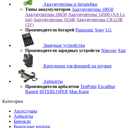
Аккумуляторы и батарейки
Типы аккумуляторов
Аккумуляторы 18650
Аккумуляторы 26650
Аккумуляторы 14500 (AA Li-
ion)
Аккумуляторы 16340
Аккумуляторы CR123R
(3V)
Производители батарей
Panasonic
Sony
LG
Зарядные устройства
Производители зарядных устройств
Nitecore
Xtar
Крепления для фонарей на оружие
Арбалеты
Производители арбалетов
TenPoint
Excalibur
Barnett
INTERLOPER
Man Kung
Категории
Аксессуары
Арбалеты
Бинокли
Выносные кнопки