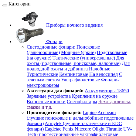
Категории
Приборы ночного видения
Фонари
Светодиодные фонари:
Поисковые
(дальнобойные)
Мощные (яркие)
Подствольные
(на оружие)
Тактические (универсальные)
Для
охоты (подствольные, поисковые, налобные)
Для
подводной охоты и дайвинга
Налобные
Туристические
Кемпинговые
На велосипед
С
зеленым светом
Ультрафиолетовые
Фонари-
электрошокеры
Аксессуары для фонарей:
Аккумуляторы 18650
Зарядные устройства
Крепления на оружие
Выносные кнопки
Светофильтры
Чехлы, клипсы,
смазка и т.д.
Производители фонарей:
Lupine
Acebeam
(лучшие поисковые и дальнобойные подствольные
фонари)
Armytek (лучшие тактические и EDC
фонари)
Eagletac
Fenix
Nitecore
Olight
Thrunite
UV-
Tech (профессиональные ультрафиолетовые