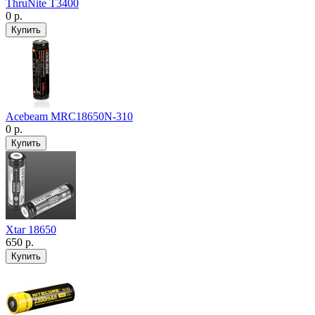
ThruNite T3400
0 р.
Acebeam MRC18650N-310
0 р.
Xtar 18650
650 р.