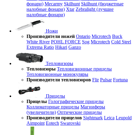
фонари)
Mecarmy
Skilhunt
Skilhunt (бюджетные
налобные фонари)
Xtar
Zebralight (лучшие
налобные фонари)
Ножи
Производители ножей
Ontario
Microtech
Buck
White River
POHL FORCE
Sog
Microtech
Cold Steel
Extrema Ratio
Hikari
Ganzo
Тепловизоры
Тепловизоры
Тепловизионные прицелы
Тепловизионные монокуляры
Производители тепловизоров
Flir
Pulsar
Fortuna
Прицелы
Прицелы
Голографические прицелы
Коллиматорные прицелы
Магниферы
(увеличители)
Оптические прицелы
Производители прицелов
Sightmark
Leica
Leupold
Aimpoint
Eotech
Swarovski