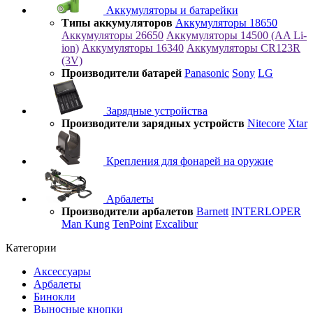
Аккумуляторы и батарейки
Типы аккумуляторов
Аккумуляторы 18650
Аккумуляторы 26650
Аккумуляторы 14500 (AA Li-
ion)
Аккумуляторы 16340
Аккумуляторы CR123R
(3V)
Производители батарей
Panasonic
Sony
LG
Зарядные устройства
Производители зарядных устройств
Nitecore
Xtar
Крепления для фонарей на оружие
Арбалеты
Производители арбалетов
Barnett
INTERLOPER
Man Kung
TenPoint
Excalibur
Категории
Аксессуары
Арбалеты
Бинокли
Выносные кнопки