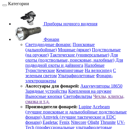
Категории
Приборы ночного видения
Фонари
Светодиодные фонари:
Поисковые
(дальнобойные)
Мощные (яркие)
Подствольные
(на оружие)
Тактические (универсальные)
Для
охоты (подствольные, поисковые, налобные)
Для
подводной охоты и дайвинга
Налобные
Туристические
Кемпинговые
На велосипед
С
зеленым светом
Ультрафиолетовые
Фонари-
электрошокеры
Аксессуары для фонарей:
Аккумуляторы 18650
Зарядные устройства
Крепления на оружие
Выносные кнопки
Светофильтры
Чехлы, клипсы,
смазка и т.д.
Производители фонарей:
Lupine
Acebeam
(лучшие поисковые и дальнобойные подствольные
фонари)
Armytek (лучшие тактические и EDC
фонари)
Eagletac
Fenix
Nitecore
Olight
Thrunite
UV-
Tech (профессиональные ультрафиолетовые