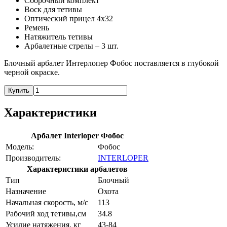
Сборочный комплект
Воск для тетивы
Оптический прицел 4х32
Ремень
Натяжитель тетивы
Арбалетные стрелы – 3 шт.
Блочный арбалет Интерлопер Фобос поставляется в глубокой
черной окраске.
Купить
Характеристики
Арбалет Interloper Фобос
Модель:
Фобос
Производитель:
INTERLOPER
Характеристики арбалетов
Тип
Блочный
Назначение
Охота
Начальная скорость, м/с
113
Рабочий ход тетивы,см
34.8
Усилие натяжения, кг
43-84