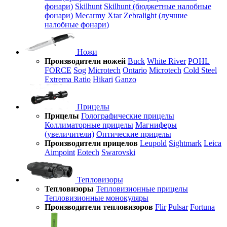
фонари)
Skilhunt
Skilhunt (бюджетные налобные
фонари)
Mecarmy
Xtar
Zebralight (лучшие
налобные фонари)
Ножи
Производители ножей
Buck
White River
POHL
FORCE
Sog
Microtech
Ontario
Microtech
Cold Steel
Extrema Ratio
Hikari
Ganzo
Прицелы
Прицелы
Голографические прицелы
Коллиматорные прицелы
Магниферы
(увеличители)
Оптические прицелы
Производители прицелов
Leupold
Sightmark
Leica
Aimpoint
Eotech
Swarovski
Тепловизоры
Тепловизоры
Тепловизионные прицелы
Тепловизионные монокуляры
Производители тепловизоров
Flir
Pulsar
Fortuna