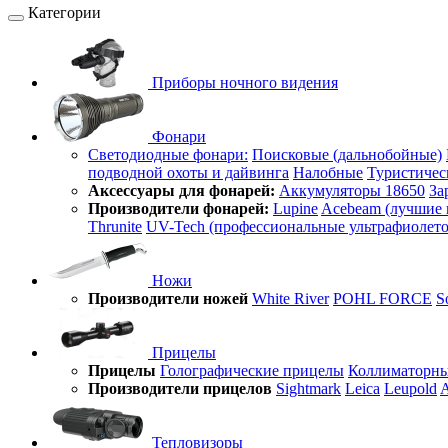
Категории
Приборы ночного видения
Фонари
Светодиодные фонари:
Поисковые (дальнобойные)
подводной охоты и дайвинга
Налобные
Туристичес
Аксессуары для фонарей:
Аккумуляторы 18650
За
Производители фонарей:
Lupine
Acebeam (лучшие 
Thrunite
UV-Tech (профессиональные ультрафиолет
Ножи
Производители ножей
White River
POHL FORCE
S
Прицелы
Прицелы
Голографические прицелы
Коллиматорны
Производители прицелов
Sightmark
Leica
Leupold
A
Тепловизоры