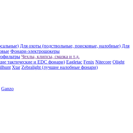
рсальные)
Для охоты (подствольные, поисковые, налобные)
Для
овые
Фонари-электрошокеры
тофильтры
Чехлы, клипсы, смазка и т.д.
шие тактические и EDC фонари)
Eagletac
Fenix
Nitecore
Olight
ilhunt
Xtar
Zebralight (лучшие налобные фонари)
Ganzo