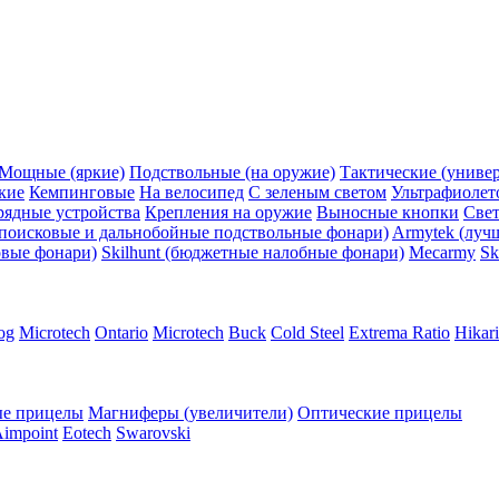
Мощные (яркие)
Подствольные (на оружие)
Тактические (униве
кие
Кемпинговые
На велосипед
С зеленым светом
Ультрафиолет
рядные устройства
Крепления на оружие
Выносные кнопки
Све
поисковые и дальнобойные подствольные фонари)
Armytek (луч
овые фонари)
Skilhunt (бюджетные налобные фонари)
Mecarmy
Sk
og
Microtech
Ontario
Microtech
Buck
Cold Steel
Extrema Ratio
Hikari
е прицелы
Магниферы (увеличители)
Оптические прицелы
impoint
Eotech
Swarovski