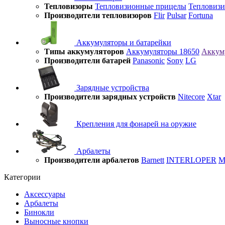
Тепловизоры
Тепловизионные прицелы
Тепловиз
Производители тепловизоров
Flir
Pulsar
Fortuna
Аккумуляторы и батарейки
Типы аккумуляторов
Аккумуляторы 18650
Аккум
Производители батарей
Panasonic
Sony
LG
Зарядные устройства
Производители зарядных устройств
Nitecore
Xtar
Крепления для фонарей на оружие
Арбалеты
Производители арбалетов
Barnett
INTERLOPER
M
Категории
Аксессуары
Арбалеты
Бинокли
Выносные кнопки