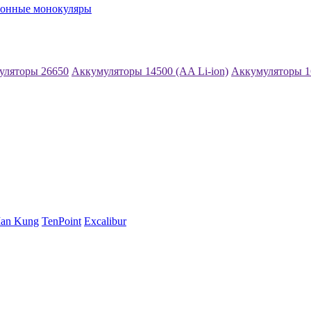
ионные монокуляры
уляторы 26650
Аккумуляторы 14500 (AA Li-ion)
Аккумуляторы 1
an Kung
TenPoint
Excalibur