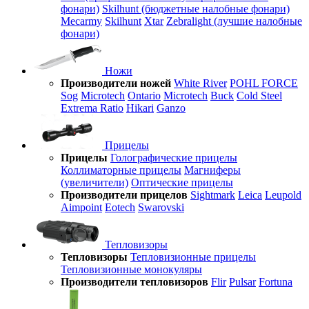
фонари)
Skilhunt (бюджетные налобные фонари)
Mecarmy
Skilhunt
Xtar
Zebralight (лучшие налобные
фонари)
Ножи
Производители ножей
White River
POHL FORCE
Sog
Microtech
Ontario
Microtech
Buck
Cold Steel
Extrema Ratio
Hikari
Ganzo
Прицелы
Прицелы
Голографические прицелы
Коллиматорные прицелы
Магниферы
(увеличители)
Оптические прицелы
Производители прицелов
Sightmark
Leica
Leupold
Aimpoint
Eotech
Swarovski
Тепловизоры
Тепловизоры
Тепловизионные прицелы
Тепловизионные монокуляры
Производители тепловизоров
Flir
Pulsar
Fortuna