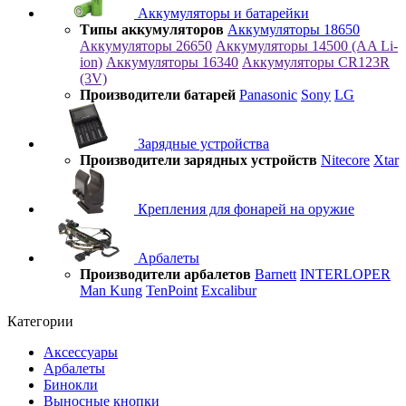
Аккумуляторы и батарейки
Типы аккумуляторов
Аккумуляторы 18650
Аккумуляторы 26650
Аккумуляторы 14500 (AA Li-
ion)
Аккумуляторы 16340
Аккумуляторы CR123R
(3V)
Производители батарей
Panasonic
Sony
LG
Зарядные устройства
Производители зарядных устройств
Nitecore
Xtar
Крепления для фонарей на оружие
Арбалеты
Производители арбалетов
Barnett
INTERLOPER
Man Kung
TenPoint
Excalibur
Категории
Аксессуары
Арбалеты
Бинокли
Выносные кнопки