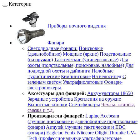
Категории
Приборы ночного видения
Фонари
Светодиодные фонари:
Поисковые
(дальнобойные)
Мощные (яркие)
Подствольные
(на оружие)
Тактические (универсальные)
Для
охоты (подствольные, поисковые, налобные)
Для
подводной охоты и дайвинга
Налобные
Туристические
Кемпинговые
На велосипед
С
зеленым светом
Ультрафиолетовые
Фонари-
электрошокеры
Аксессуары для фонарей:
Аккумуляторы 18650
Зарядные устройства
Крепления на оружие
Выносные кнопки
Светофильтры
Чехлы, клипсы,
смазка и т.д.
Производители фонарей:
Lupine
Acebeam
(лучшие поисковые и дальнобойные подствольные
фонари)
Armytek (лучшие тактические и EDC
фонари)
Eagletac
Fenix
Nitecore
Olight
Thrunite
UV-
Tech (профессиональные ультрафиолетовые