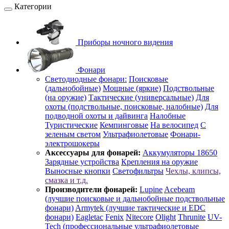
Категории
Приборы ночного видения
Фонари
Светодиодные фонари:
Поисковые
(дальнобойные)
Мощные (яркие)
Подствольные
(на оружие)
Тактические (универсальные)
Для
охоты (подствольные, поисковые, налобные)
Для
подводной охоты и дайвинга
Налобные
Туристические
Кемпинговые
На велосипед
С
зеленым светом
Ультрафиолетовые
Фонари-
электрошокеры
Аксессуары для фонарей:
Аккумуляторы 18650
Зарядные устройства
Крепления на оружие
Выносные кнопки
Светофильтры
Чехлы, клипсы,
смазка и т.д.
Производители фонарей:
Lupine
Acebeam
(лучшие поисковые и дальнобойные подствольные
фонари)
Armytek (лучшие тактические и EDC
фонари)
Eagletac
Fenix
Nitecore
Olight
Thrunite
UV-
Tech (профессиональные ультрафиолетовые