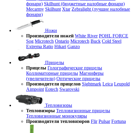
фонари)
Skilhunt (бюджетные налобные фонари)
Mecarmy
Skilhunt
Xtar
Zebralight (лучшие налобные
фонари)
Ножи
Производители ножей
White River
POHL FORCE
Sog
Microtech
Ontario
Microtech
Buck
Cold Steel
Extrema Ratio
Hikari
Ganzo
Прицелы
Прицелы
Голографические прицелы
Коллиматорные прицелы
Магниферы
(увеличители)
Оптические прицелы
Производители прицелов
Sightmark
Leica
Leupold
Aimpoint
Eotech
Swarovski
Тепловизоры
Тепловизоры
Тепловизионные прицелы
Тепловизионные монокуляры
Производители тепловизоров
Flir
Pulsar
Fortuna