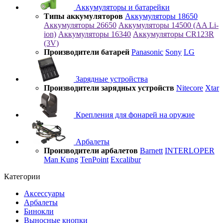
Аккумуляторы и батарейки
Типы аккумуляторов
Аккумуляторы 18650
Аккумуляторы 26650
Аккумуляторы 14500 (AA Li-
ion)
Аккумуляторы 16340
Аккумуляторы CR123R
(3V)
Производители батарей
Panasonic
Sony
LG
Зарядные устройства
Производители зарядных устройств
Nitecore
Xtar
Крепления для фонарей на оружие
Арбалеты
Производители арбалетов
Barnett
INTERLOPER
Man Kung
TenPoint
Excalibur
Категории
Аксессуары
Арбалеты
Бинокли
Выносные кнопки