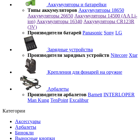
Аккумуляторы и батарейки
Типы аккумуляторов
Аккумуляторы 18650
Аккумуляторы 26650
Аккумуляторы 14500 (AA Li-
ion)
Аккумуляторы 16340
Аккумуляторы CR123R
(3V)
Производители батарей
Panasonic
Sony
LG
Зарядные устройства
Производители зарядных устройств
Nitecore
Xtar
Крепления для фонарей на оружие
Арбалеты
Производители арбалетов
Barnett
INTERLOPER
Man Kung
TenPoint
Excalibur
Категории
Аксессуары
Арбалеты
Бинокли
Выносные кнопки