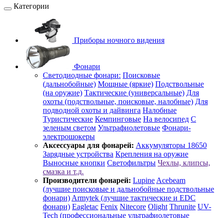
Категории
Приборы ночного видения
Фонари
Светодиодные фонари:
Поисковые
(дальнобойные)
Мощные (яркие)
Подствольные
(на оружие)
Тактические (универсальные)
Для
охоты (подствольные, поисковые, налобные)
Для
подводной охоты и дайвинга
Налобные
Туристические
Кемпинговые
На велосипед
С
зеленым светом
Ультрафиолетовые
Фонари-
электрошокеры
Аксессуары для фонарей:
Аккумуляторы 18650
Зарядные устройства
Крепления на оружие
Выносные кнопки
Светофильтры
Чехлы, клипсы,
смазка и т.д.
Производители фонарей:
Lupine
Acebeam
(лучшие поисковые и дальнобойные подствольные
фонари)
Armytek (лучшие тактические и EDC
фонари)
Eagletac
Fenix
Nitecore
Olight
Thrunite
UV-
Tech (профессиональные ультрафиолетовые