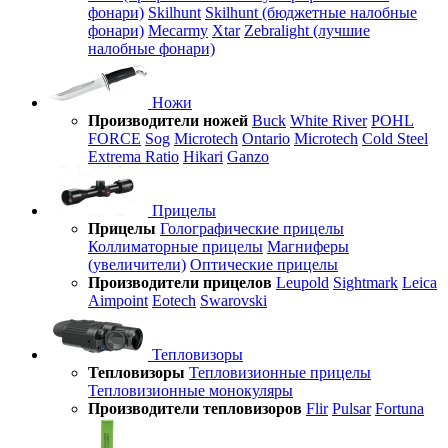
фонари)
Skilhunt
Skilhunt (бюджетные налобные
фонари)
Mecarmy
Xtar
Zebralight (лучшие
налобные фонари)
Ножи
Производители ножей
Buck
White River
POHL
FORCE
Sog
Microtech
Ontario
Microtech
Cold Steel
Extrema Ratio
Hikari
Ganzo
Прицелы
Прицелы
Голографические прицелы
Коллиматорные прицелы
Магниферы
(увеличители)
Оптические прицелы
Производители прицелов
Leupold
Sightmark
Leica
Aimpoint
Eotech
Swarovski
Тепловизоры
Тепловизоры
Тепловизионные прицелы
Тепловизионные монокуляры
Производители тепловизоров
Flir
Pulsar
Fortuna