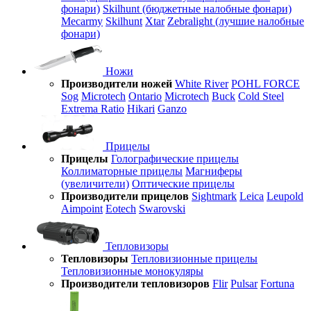
фонари)
Skilhunt (бюджетные налобные фонари)
Mecarmy
Skilhunt
Xtar
Zebralight (лучшие налобные
фонари)
Ножи
Производители ножей
White River
POHL FORCE
Sog
Microtech
Ontario
Microtech
Buck
Cold Steel
Extrema Ratio
Hikari
Ganzo
Прицелы
Прицелы
Голографические прицелы
Коллиматорные прицелы
Магниферы
(увеличители)
Оптические прицелы
Производители прицелов
Sightmark
Leica
Leupold
Aimpoint
Eotech
Swarovski
Тепловизоры
Тепловизоры
Тепловизионные прицелы
Тепловизионные монокуляры
Производители тепловизоров
Flir
Pulsar
Fortuna