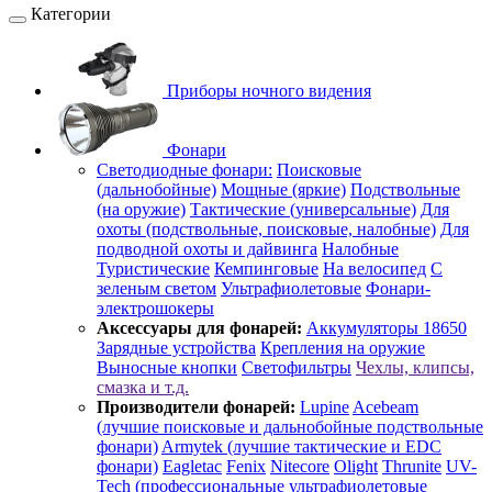
Категории
Приборы ночного видения
Фонари
Светодиодные фонари:
Поисковые
(дальнобойные)
Мощные (яркие)
Подствольные
(на оружие)
Тактические (универсальные)
Для
охоты (подствольные, поисковые, налобные)
Для
подводной охоты и дайвинга
Налобные
Туристические
Кемпинговые
На велосипед
С
зеленым светом
Ультрафиолетовые
Фонари-
электрошокеры
Аксессуары для фонарей:
Аккумуляторы 18650
Зарядные устройства
Крепления на оружие
Выносные кнопки
Светофильтры
Чехлы, клипсы,
смазка и т.д.
Производители фонарей:
Lupine
Acebeam
(лучшие поисковые и дальнобойные подствольные
фонари)
Armytek (лучшие тактические и EDC
фонари)
Eagletac
Fenix
Nitecore
Olight
Thrunite
UV-
Tech (профессиональные ультрафиолетовые