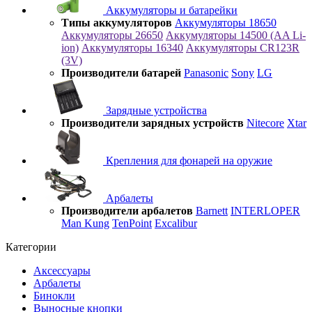
Аккумуляторы и батарейки
Типы аккумуляторов
Аккумуляторы 18650
Аккумуляторы 26650
Аккумуляторы 14500 (AA Li-
ion)
Аккумуляторы 16340
Аккумуляторы CR123R
(3V)
Производители батарей
Panasonic
Sony
LG
Зарядные устройства
Производители зарядных устройств
Nitecore
Xtar
Крепления для фонарей на оружие
Арбалеты
Производители арбалетов
Barnett
INTERLOPER
Man Kung
TenPoint
Excalibur
Категории
Аксессуары
Арбалеты
Бинокли
Выносные кнопки