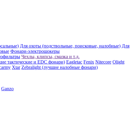
рсальные)
Для охоты (подствольные, поисковые, налобные)
Для
овые
Фонари-электрошокеры
тофильтры
Чехлы, клипсы, смазка и т.д.
шие тактические и EDC фонари)
Eagletac
Fenix
Nitecore
Olight
carmy
Xtar
Zebralight (лучшие налобные фонари)
Ganzo