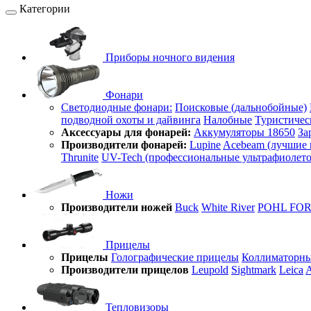
Категории
Приборы ночного видения
Фонари
Светодиодные фонари:
Поисковые (дальнобойные)
подводной охоты и дайвинга
Налобные
Туристичес
Аксессуары для фонарей:
Аккумуляторы 18650
За
Производители фонарей:
Lupine
Acebeam (лучшие 
Thrunite
UV-Tech (профессиональные ультрафиолет
Ножи
Производители ножей
Buck
White River
POHL FO
Прицелы
Прицелы
Голографические прицелы
Коллиматорны
Производители прицелов
Leupold
Sightmark
Leica
A
Тепловизоры