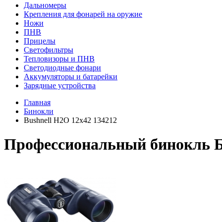
Дальномеры
Крепления для фонарей на оружие
Ножи
ПНВ
Прицелы
Светофильтры
Тепловизоры и ПНВ
Светодиодные фонари
Аккумуляторы и батарейки
Зарядные устройства
Главная
Бинокли
Bushnell H2O 12x42 134212
Профессиональный бинокль Б