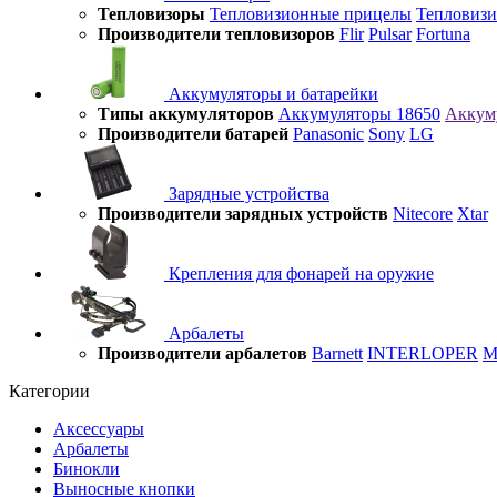
Тепловизоры
Тепловизионные прицелы
Тепловиз
Производители тепловизоров
Flir
Pulsar
Fortuna
Аккумуляторы и батарейки
Типы аккумуляторов
Аккумуляторы 18650
Аккум
Производители батарей
Panasonic
Sony
LG
Зарядные устройства
Производители зарядных устройств
Nitecore
Xtar
Крепления для фонарей на оружие
Арбалеты
Производители арбалетов
Barnett
INTERLOPER
M
Категории
Аксессуары
Арбалеты
Бинокли
Выносные кнопки