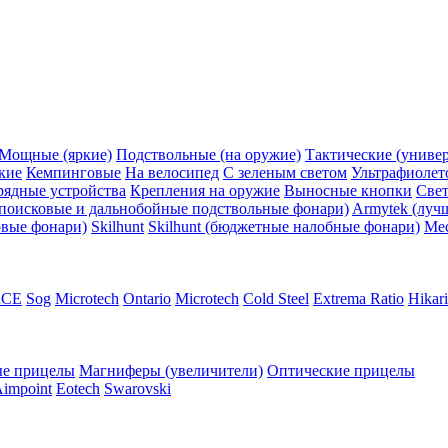
Мощные (яркие)
Подствольные (на оружие)
Тактические (униве
кие
Кемпинговые
На велосипед
С зеленым светом
Ультрафиолет
рядные устройства
Крепления на оружие
Выносные кнопки
Све
поисковые и дальнобойные подствольные фонари)
Armytek (луч
овые фонари)
Skilhunt
Skilhunt (бюджетные налобные фонари)
Me
RCE
Sog
Microtech
Ontario
Microtech
Cold Steel
Extrema Ratio
Hikari
е прицелы
Магниферы (увеличители)
Оптические прицелы
impoint
Eotech
Swarovski