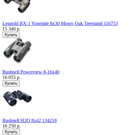
Leupold BX-1 Yosemite 8x30 Mossy Oak Treestand 116753
15 340 р.
Bushnell Powerview 8-16x40
16 055 р.
Bushnell H2O 8x42 134218
16 250 р.