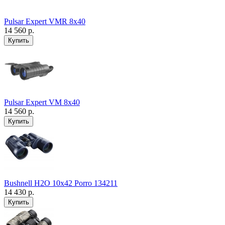
Pulsar Expert VMR 8x40
14 560 р.
Pulsar Expert VM 8x40
14 560 р.
Bushnell H2O 10x42 Porro 134211
14 430 р.