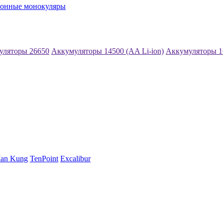
ионные монокуляры
уляторы 26650
Аккумуляторы 14500 (AA Li-ion)
Аккумуляторы 1
an Kung
TenPoint
Excalibur