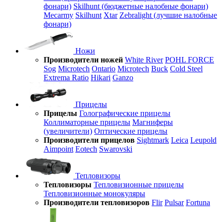
фонари)
Skilhunt (бюджетные налобные фонари)
Mecarmy
Skilhunt
Xtar
Zebralight (лучшие налобные
фонари)
Ножи
Производители ножей
White River
POHL FORCE
Sog
Microtech
Ontario
Microtech
Buck
Cold Steel
Extrema Ratio
Hikari
Ganzo
Прицелы
Прицелы
Голографические прицелы
Коллиматорные прицелы
Магниферы
(увеличители)
Оптические прицелы
Производители прицелов
Sightmark
Leica
Leupold
Aimpoint
Eotech
Swarovski
Тепловизоры
Тепловизоры
Тепловизионные прицелы
Тепловизионные монокуляры
Производители тепловизоров
Flir
Pulsar
Fortuna