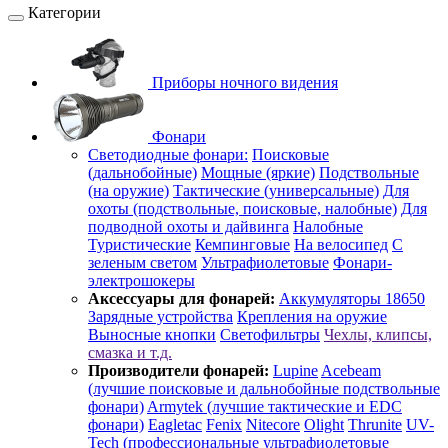
Категории
Приборы ночного видения
Фонари
Светодиодные фонари:
Поисковые
(дальнобойные)
Мощные (яркие)
Подствольные
(на оружие)
Тактические (универсальные)
Для
охоты (подствольные, поисковые, налобные)
Для
подводной охоты и дайвинга
Налобные
Туристические
Кемпинговые
На велосипед
С
зеленым светом
Ультрафиолетовые
Фонари-
электрошокеры
Аксессуары для фонарей:
Аккумуляторы 18650
Зарядные устройства
Крепления на оружие
Выносные кнопки
Светофильтры
Чехлы, клипсы,
смазка и т.д.
Производители фонарей:
Lupine
Acebeam
(лучшие поисковые и дальнобойные подствольные
фонари)
Armytek (лучшие тактические и EDC
фонари)
Eagletac
Fenix
Nitecore
Olight
Thrunite
UV-
Tech (профессиональные ультрафиолетовые