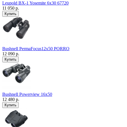
Leupold BX-1 Yosemite 6x30 67720
11 050 р.
Bushnell PermaFocus12x50 PORRO
12 090 р.
Bushnell Powerview 16x50
12 480 р.