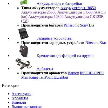
Аккумуляторы и батарейки
Типы аккумуляторов
Аккумуляторы 18650
Аккумуляторы 26650
Аккумуляторы 14500 (AA Li-
ion)
Аккумуляторы 16340
Аккумуляторы CR123R
(3V)
Производители батарей
Panasonic
Sony
LG
Зарядные устройства
Производители зарядных устройств
Nitecore
Xtar
Крепления для фонарей на оружие
Арбалеты
Производители арбалетов
Barnett
INTERLOPER
Man Kung
TenPoint
Excalibur
Категории
Аксессуары
Арбалеты
Бинокли
Выносные кнопки