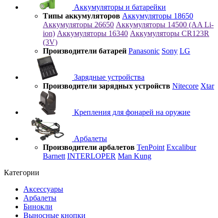
Аккумуляторы и батарейки
Типы аккумуляторов
Аккумуляторы 18650
Аккумуляторы 26650
Аккумуляторы 14500 (AA Li-
ion)
Аккумуляторы 16340
Аккумуляторы CR123R
(3V)
Производители батарей
Panasonic
Sony
LG
Зарядные устройства
Производители зарядных устройств
Nitecore
Xtar
Крепления для фонарей на оружие
Арбалеты
Производители арбалетов
TenPoint
Excalibur
Barnett
INTERLOPER
Man Kung
Категории
Аксессуары
Арбалеты
Бинокли
Выносные кнопки