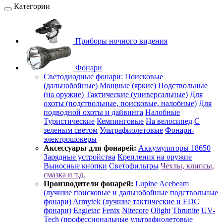
Категории
Приборы ночного видения
Фонари
Светодиодные фонари:
Поисковые
(дальнобойные)
Мощные (яркие)
Подствольные
(на оружие)
Тактические (универсальные)
Для
охоты (подствольные, поисковые, налобные)
Для
подводной охоты и дайвинга
Налобные
Туристические
Кемпинговые
На велосипед
С
зеленым светом
Ультрафиолетовые
Фонари-
электрошокеры
Аксессуары для фонарей:
Аккумуляторы 18650
Зарядные устройства
Крепления на оружие
Выносные кнопки
Светофильтры
Чехлы, клипсы,
смазка и т.д.
Производители фонарей:
Lupine
Acebeam
(лучшие поисковые и дальнобойные подствольные
фонари)
Armytek (лучшие тактические и EDC
фонари)
Eagletac
Fenix
Nitecore
Olight
Thrunite
UV-
Tech (профессиональные ультрафиолетовые