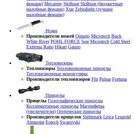
фонари)
Mecarmy
Skilhunt
Skilhunt (бюджетные
налобные фонари)
Xtar
Zebralight (лучшие
налобные фонари)
Ножи
Производители ножей
Ontario
Microtech
Buck
White River
POHL FORCE
Sog
Microtech
Cold Steel
Extrema Ratio
Hikari
Ganzo
Тепловизоры
Тепловизоры
Тепловизионные прицелы
Тепловизионные монокуляры
Производители тепловизоров
Flir
Pulsar
Fortuna
Прицелы
Прицелы
Голографические прицелы
Коллиматорные прицелы
Магниферы
(увеличители)
Оптические прицелы
Производители прицелов
Sightmark
Leica
Leupold
Aimpoint
Eotech
Swarovski