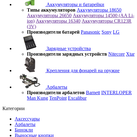
Аккумуляторы и батарейки
Типы аккумуляторов
Аккумуляторы 18650
Аккумуляторы 26650
Аккумуляторы 14500 (AA Li-
ion)
Аккумуляторы 16340
Аккумуляторы CR123R
(3V)
Производители батарей
Panasonic
Sony
LG
Зарядные устройства
Производители зарядных устройств
Nitecore
Xtar
Крепления для фонарей на оружие
Арбалеты
Производители арбалетов
Barnett
INTERLOPER
Man Kung
TenPoint
Excalibur
Категории
Аксессуары
Арбалеты
Бинокли
Выносные кнопки