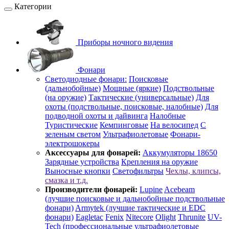
Категории
Приборы ночного видения
Фонари
Светодиодные фонари:
Поисковые
(дальнобойные)
Мощные (яркие)
Подствольные
(на оружие)
Тактические (универсальные)
Для
охоты (подствольные, поисковые, налобные)
Для
подводной охоты и дайвинга
Налобные
Туристические
Кемпинговые
На велосипед
С
зеленым светом
Ультрафиолетовые
Фонари-
электрошокеры
Аксессуары для фонарей:
Аккумуляторы 18650
Зарядные устройства
Крепления на оружие
Выносные кнопки
Светофильтры
Чехлы, клипсы,
смазка и т.д.
Производители фонарей:
Lupine
Acebeam
(лучшие поисковые и дальнобойные подствольные
фонари)
Armytek (лучшие тактические и EDC
фонари)
Eagletac
Fenix
Nitecore
Olight
Thrunite
UV-
Tech (профессиональные ультрафиолетовые