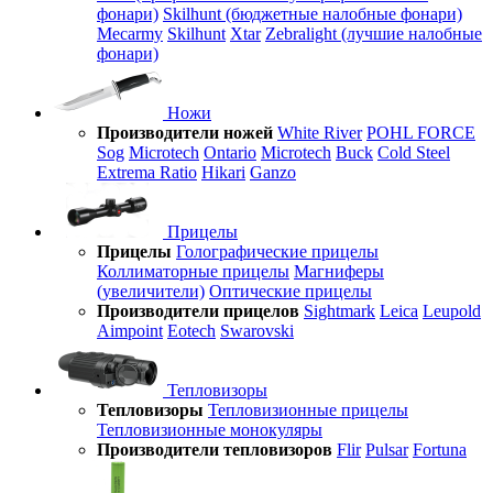
фонари)
Skilhunt (бюджетные налобные фонари)
Mecarmy
Skilhunt
Xtar
Zebralight (лучшие налобные
фонари)
Ножи
Производители ножей
White River
POHL FORCE
Sog
Microtech
Ontario
Microtech
Buck
Cold Steel
Extrema Ratio
Hikari
Ganzo
Прицелы
Прицелы
Голографические прицелы
Коллиматорные прицелы
Магниферы
(увеличители)
Оптические прицелы
Производители прицелов
Sightmark
Leica
Leupold
Aimpoint
Eotech
Swarovski
Тепловизоры
Тепловизоры
Тепловизионные прицелы
Тепловизионные монокуляры
Производители тепловизоров
Flir
Pulsar
Fortuna