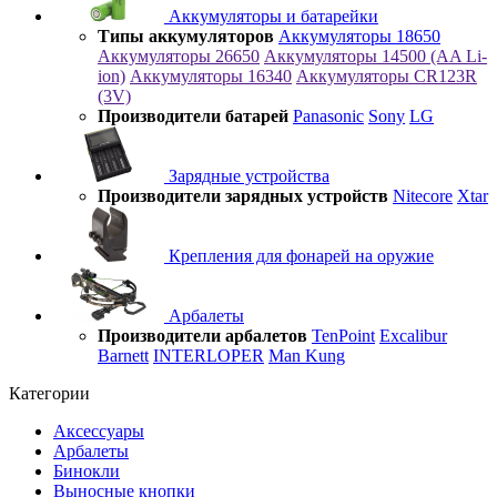
Аккумуляторы и батарейки
Типы аккумуляторов
Аккумуляторы 18650
Аккумуляторы 26650
Аккумуляторы 14500 (AA Li-
ion)
Аккумуляторы 16340
Аккумуляторы CR123R
(3V)
Производители батарей
Panasonic
Sony
LG
Зарядные устройства
Производители зарядных устройств
Nitecore
Xtar
Крепления для фонарей на оружие
Арбалеты
Производители арбалетов
TenPoint
Excalibur
Barnett
INTERLOPER
Man Kung
Категории
Аксессуары
Арбалеты
Бинокли
Выносные кнопки