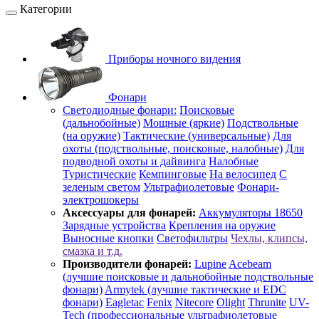
Категории
Приборы ночного видения
Фонари
Светодиодные фонари:
Поисковые
(дальнобойные)
Мощные (яркие)
Подствольные
(на оружие)
Тактические (универсальные)
Для
охоты (подствольные, поисковые, налобные)
Для
подводной охоты и дайвинга
Налобные
Туристические
Кемпинговые
На велосипед
С
зеленым светом
Ультрафиолетовые
Фонари-
электрошокеры
Аксессуары для фонарей:
Аккумуляторы 18650
Зарядные устройства
Крепления на оружие
Выносные кнопки
Светофильтры
Чехлы, клипсы,
смазка и т.д.
Производители фонарей:
Lupine
Acebeam
(лучшие поисковые и дальнобойные подствольные
фонари)
Armytek (лучшие тактические и EDC
фонари)
Eagletac
Fenix
Nitecore
Olight
Thrunite
UV-
Tech (профессиональные ультрафиолетовые