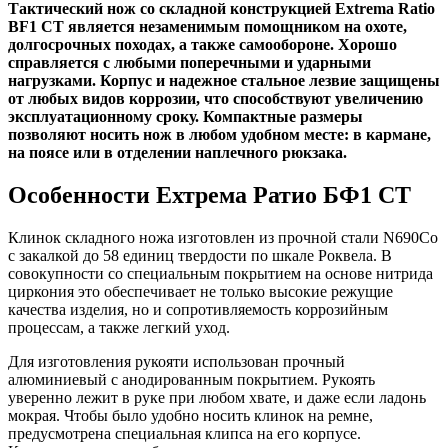
Тактический нож со складной конструкцией Extrema Ratio
BF1 CT является незаменимым помощником на охоте,
долгосрочных походах, а также самообороне. Хорошо
справляется с любыми поперечными и ударными
нагрузками. Корпус и надежное стальное лезвие защищены
от любых видов коррозии, что способствуют увеличению
эксплуатационному сроку. Компактные размеры
позволяют носить нож в любом удобном месте: в кармане,
на поясе или в отделении наплечного рюкзака.
Особенности Ехтрема Ратио БФ1 СТ
Клинок складного ножа изготовлен из прочной стали N690Co
с закалкой до 58 единиц твердости по шкале Роквела. В
совокупности со специальным покрытием на основе нитрида
циркония это обеспечивает не только высокие режущие
качества изделия, но и сопротивляемость коррозийным
процессам, а также легкий уход.
Для изготовления рукояти использован прочный
алюминиевый с анодированным покрытием. Рукоять
уверенно лежит в руке при любом хвате, и даже если ладонь
мокрая. Чтобы было удобно носить клинок на ремне,
предусмотрена специальная клипса на его корпусе.