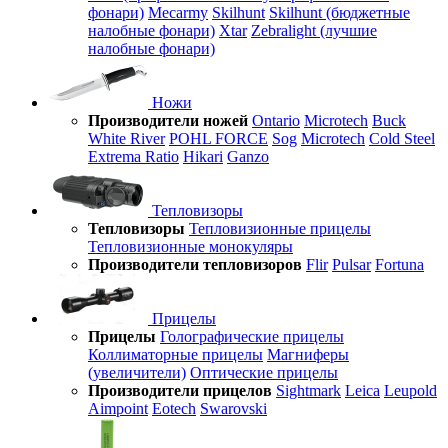
фонари)
Mecarmy
Skilhunt
Skilhunt (бюджетные
налобные фонари)
Xtar
Zebralight (лучшие
налобные фонари)
Ножи
Производители ножей
Ontario
Microtech
Buck
White River
POHL FORCE
Sog
Microtech
Cold Steel
Extrema Ratio
Hikari
Ganzo
Тепловизоры
Тепловизоры
Тепловизионные прицелы
Тепловизионные монокуляры
Производители тепловизоров
Flir
Pulsar
Fortuna
Прицелы
Прицелы
Голографические прицелы
Коллиматорные прицелы
Магниферы
(увеличители)
Оптические прицелы
Производители прицелов
Sightmark
Leica
Leupold
Aimpoint
Eotech
Swarovski