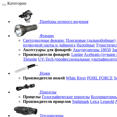
Категории
Приборы ночного видения
Фонари
Светодиодные фонари:
Поисковые (дальнобойные)
подводной охоты и дайвинга
Налобные
Туристичес
Аксессуары для фонарей:
Аккумуляторы 18650
За
Производители фонарей:
Lupine
Acebeam (лучшие 
Thrunite
UV-Tech (профессиональные ультрафиолет
Ножи
Производители ножей
White River
POHL FORCE
S
Прицелы
Прицелы
Голографические прицелы
Коллиматорны
Производители прицелов
Sightmark
Leica
Leupold
A
Тепловизоры