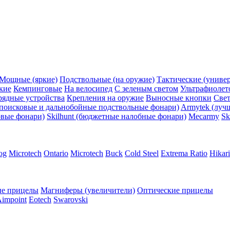
Мощные (яркие)
Подствольные (на оружие)
Тактические (униве
кие
Кемпинговые
На велосипед
С зеленым светом
Ультрафиолет
рядные устройства
Крепления на оружие
Выносные кнопки
Све
поисковые и дальнобойные подствольные фонари)
Armytek (луч
овые фонари)
Skilhunt (бюджетные налобные фонари)
Mecarmy
Sk
og
Microtech
Ontario
Microtech
Buck
Cold Steel
Extrema Ratio
Hikari
е прицелы
Магниферы (увеличители)
Оптические прицелы
impoint
Eotech
Swarovski