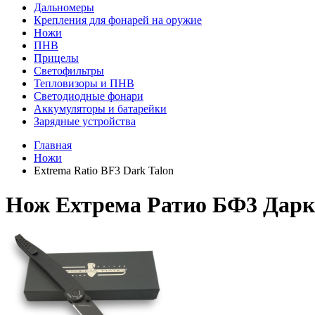
Дальномеры
Крепления для фонарей на оружие
Ножи
ПНВ
Прицелы
Светофильтры
Тепловизоры и ПНВ
Светодиодные фонари
Аккумуляторы и батарейки
Зарядные устройства
Главная
Ножи
Extrema Ratio BF3 Dark Talon
Нож Ехтрема Ратио БФ3 Дарк