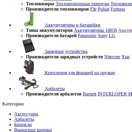
Тепловизоры
Тепловизионные прицелы
Тепловиз
Производители тепловизоров
Flir
Pulsar
Fortuna
Аккумуляторы и батарейки
Типы аккумуляторов
Аккумуляторы 18650
Аккум
Производители батарей
Panasonic
Sony
LG
Зарядные устройства
Производители зарядных устройств
Nitecore
Xtar
Крепления для фонарей на оружие
Арбалеты
Производители арбалетов
Barnett
INTERLOPER
M
Категории
Аксессуары
Арбалеты
Бинокли
Выносные кнопки