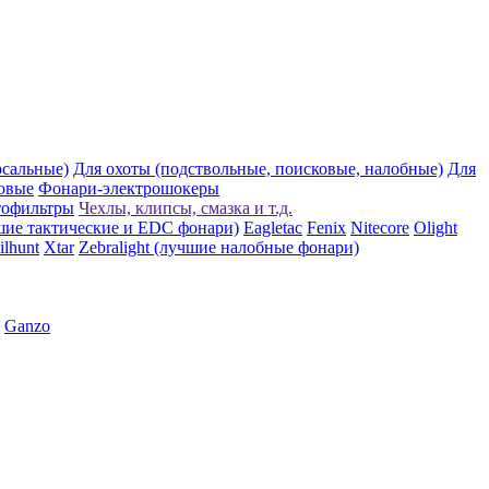
рсальные)
Для охоты (подствольные, поисковые, налобные)
Для
овые
Фонари-электрошокеры
тофильтры
Чехлы, клипсы, смазка и т.д.
шие тактические и EDC фонари)
Eagletac
Fenix
Nitecore
Olight
ilhunt
Xtar
Zebralight (лучшие налобные фонари)
Ganzo