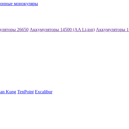
ионные монокуляры
уляторы 26650
Аккумуляторы 14500 (AA Li-ion)
Аккумуляторы 1
an Kung
TenPoint
Excalibur