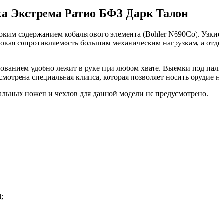
ка Экстрема Ратио БФ3 Дарк Талон
оким содержанием кобальтового элемента (Bohler N690Co). Узки
окая сопротивляемость большим механическим нагрузкам, а отд
ованием удобно лежит в руке при любом хвате. Выемки под па
мотрена специальная клипса, которая позволяет носить орудие н
альных ножен и чехлов для данной модели не предусмотрено.
;