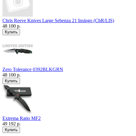
Chris Reeve Knives Large Sebenza 21 Insingo (ChR/LIS)
48 100 р.
Zero Tolerance 0392BLKGRN
48 100 р.
Extrema Ratio MF2
49 192 р.