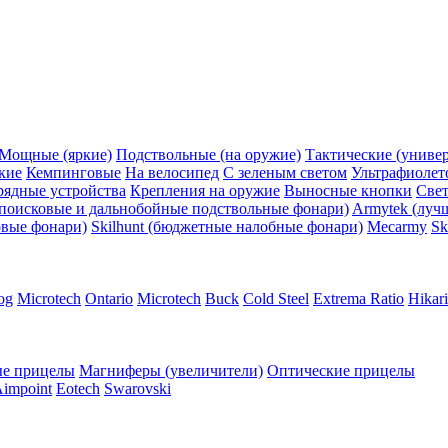
Мощные (яркие)
Подствольные (на оружие)
Тактические (униве
кие
Кемпинговые
На велосипед
С зеленым светом
Ультрафиолет
рядные устройства
Крепления на оружие
Выносные кнопки
Све
поисковые и дальнобойные подствольные фонари)
Armytek (луч
овые фонари)
Skilhunt (бюджетные налобные фонари)
Mecarmy
Sk
og
Microtech
Ontario
Microtech
Buck
Cold Steel
Extrema Ratio
Hikari
е прицелы
Магниферы (увеличители)
Оптические прицелы
impoint
Eotech
Swarovski