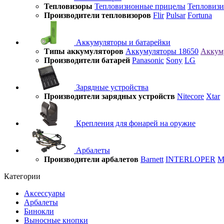
Тепловизоры
Тепловизионные прицелы
Тепловиз
Производители тепловизоров
Flir
Pulsar
Fortuna
Аккумуляторы и батарейки
Типы аккумуляторов
Аккумуляторы 18650
Аккум
Производители батарей
Panasonic
Sony
LG
Зарядные устройства
Производители зарядных устройств
Nitecore
Xtar
Крепления для фонарей на оружие
Арбалеты
Производители арбалетов
Barnett
INTERLOPER
M
Категории
Аксессуары
Арбалеты
Бинокли
Выносные кнопки