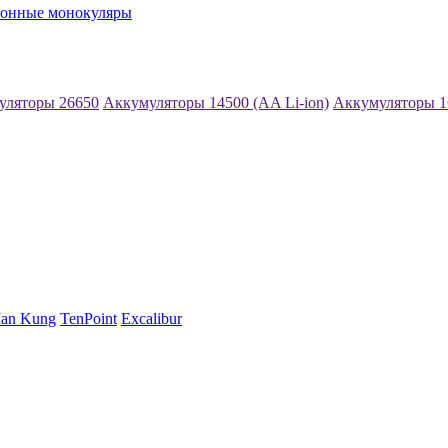
ионные монокуляры
уляторы 26650
Аккумуляторы 14500 (AA Li-ion)
Аккумуляторы 1
an Kung
TenPoint
Excalibur