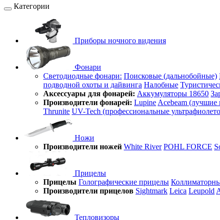
Категории
Приборы ночного видения
Фонари
Светодиодные фонари:
Поисковые (дальнобойные)
подводной охоты и дайвинга
Налобные
Туристичес
Аксессуары для фонарей:
Аккумуляторы 18650
За
Производители фонарей:
Lupine
Acebeam (лучшие 
Thrunite
UV-Tech (профессиональные ультрафиолет
Ножи
Производители ножей
White River
POHL FORCE
S
Прицелы
Прицелы
Голографические прицелы
Коллиматорны
Производители прицелов
Sightmark
Leica
Leupold
A
Тепловизоры