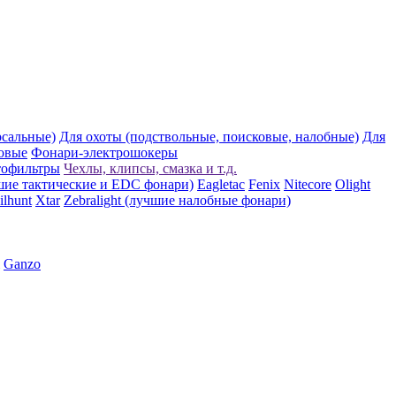
рсальные)
Для охоты (подствольные, поисковые, налобные)
Для
овые
Фонари-электрошокеры
тофильтры
Чехлы, клипсы, смазка и т.д.
шие тактические и EDC фонари)
Eagletac
Fenix
Nitecore
Olight
ilhunt
Xtar
Zebralight (лучшие налобные фонари)
Ganzo