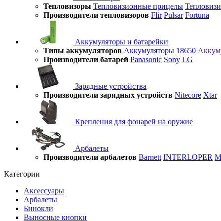
Тепловизоры
Тепловизионные прицелы
Тепловиз
Производители тепловизоров
Flir
Pulsar
Fortuna
Аккумуляторы и батарейки
Типы аккумуляторов
Аккумуляторы 18650
Аккум
Производители батарей
Panasonic
Sony
LG
Зарядные устройства
Производители зарядных устройств
Nitecore
Xtar
Крепления для фонарей на оружие
Арбалеты
Производители арбалетов
Barnett
INTERLOPER
M
Категории
Аксессуары
Арбалеты
Бинокли
Выносные кнопки