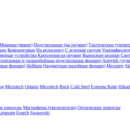
Мощные (яркие)
Подствольные (на оружие)
Тактические (униве
кие
Кемпинговые
На велосипед
С зеленым светом
Ультрафиолет
рядные устройства
Крепления на оружие
Выносные кнопки
Све
поисковые и дальнобойные подствольные фонари)
Armytek (луч
овые фонари)
Skilhunt (бюджетные налобные фонари)
Mecarmy
Sk
og
Microtech
Ontario
Microtech
Buck
Cold Steel
Extrema Ratio
Hikari
е прицелы
Магниферы (увеличители)
Оптические прицелы
impoint
Eotech
Swarovski