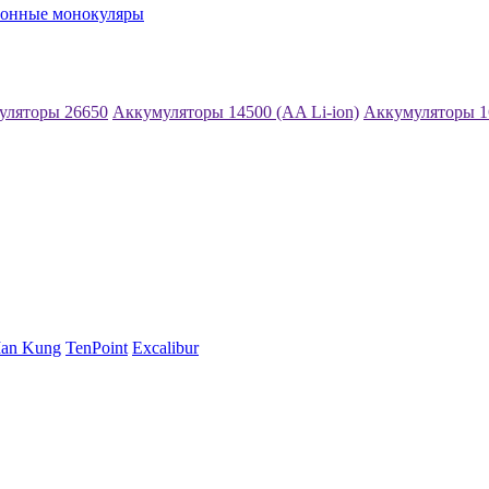
ионные монокуляры
уляторы 26650
Аккумуляторы 14500 (AA Li-ion)
Аккумуляторы 1
an Kung
TenPoint
Excalibur