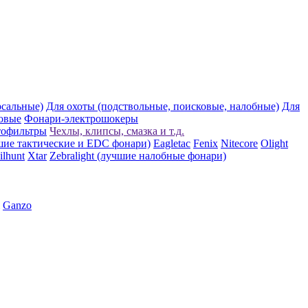
рсальные)
Для охоты (подствольные, поисковые, налобные)
Для
овые
Фонари-электрошокеры
тофильтры
Чехлы, клипсы, смазка и т.д.
шие тактические и EDC фонари)
Eagletac
Fenix
Nitecore
Olight
ilhunt
Xtar
Zebralight (лучшие налобные фонари)
Ganzo