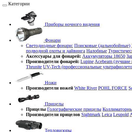
Категории
Приборы ночного видения
Фонари
Светодиодные фонари:
Поисковые (дальнобойные)
подводной охоты и дайвинга
Налобные
Туристичес
Аксессуары для фонарей:
Аккумуляторы 18650
За
Производители фонарей:
Lupine
Acebeam (лучшие 
Thrunite
UV-Tech (профессиональные ультрафиолет
Ножи
Производители ножей
White River
POHL FORCE
S
Прицелы
Прицелы
Голографические прицелы
Коллиматорны
Производители прицелов
Sightmark
Leica
Leupold
A
Тепловизоры