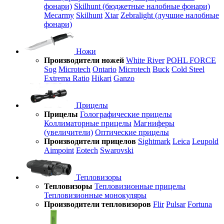
фонари)
Skilhunt (бюджетные налобные фонари)
Mecarmy
Skilhunt
Xtar
Zebralight (лучшие налобные
фонари)
Ножи
Производители ножей
White River
POHL FORCE
Sog
Microtech
Ontario
Microtech
Buck
Cold Steel
Extrema Ratio
Hikari
Ganzo
Прицелы
Прицелы
Голографические прицелы
Коллиматорные прицелы
Магниферы
(увеличители)
Оптические прицелы
Производители прицелов
Sightmark
Leica
Leupold
Aimpoint
Eotech
Swarovski
Тепловизоры
Тепловизоры
Тепловизионные прицелы
Тепловизионные монокуляры
Производители тепловизоров
Flir
Pulsar
Fortuna