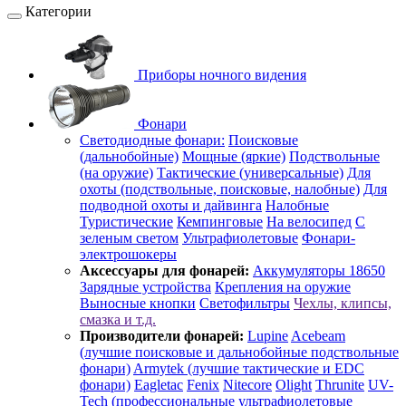
Категории
Приборы ночного видения
Фонари
Светодиодные фонари:
Поисковые
(дальнобойные)
Мощные (яркие)
Подствольные
(на оружие)
Тактические (универсальные)
Для
охоты (подствольные, поисковые, налобные)
Для
подводной охоты и дайвинга
Налобные
Туристические
Кемпинговые
На велосипед
С
зеленым светом
Ультрафиолетовые
Фонари-
электрошокеры
Аксессуары для фонарей:
Аккумуляторы 18650
Зарядные устройства
Крепления на оружие
Выносные кнопки
Светофильтры
Чехлы, клипсы,
смазка и т.д.
Производители фонарей:
Lupine
Acebeam
(лучшие поисковые и дальнобойные подствольные
фонари)
Armytek (лучшие тактические и EDC
фонари)
Eagletac
Fenix
Nitecore
Olight
Thrunite
UV-
Tech (профессиональные ультрафиолетовые