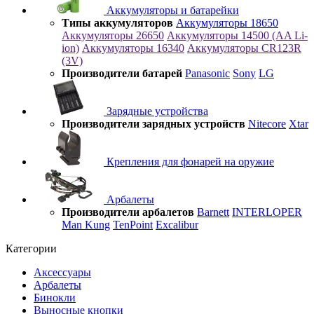
Аккумуляторы и батарейки
Типы аккумуляторов
Аккумуляторы 18650
Аккумуляторы 26650
Аккумуляторы 14500 (AA Li-
ion)
Аккумуляторы 16340
Аккумуляторы CR123R
(3V)
Производители батарей
Panasonic
Sony
LG
Зарядные устройства
Производители зарядных устройств
Nitecore
Xtar
Крепления для фонарей на оружие
Арбалеты
Производители арбалетов
Barnett
INTERLOPER
Man Kung
TenPoint
Excalibur
Категории
Аксессуары
Арбалеты
Бинокли
Выносные кнопки