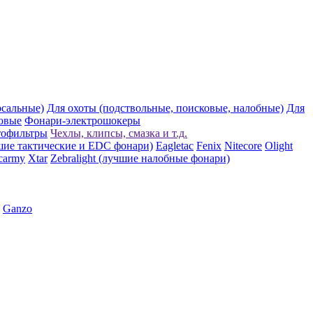
рсальные)
Для охоты (подствольные, поисковые, налобные)
Для
овые
Фонари-электрошокеры
тофильтры
Чехлы, клипсы, смазка и т.д.
шие тактические и EDC фонари)
Eagletac
Fenix
Nitecore
Olight
carmy
Xtar
Zebralight (лучшие налобные фонари)
Ganzo