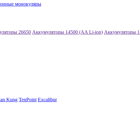
ионные монокуляры
уляторы 26650
Аккумуляторы 14500 (AA Li-ion)
Аккумуляторы 1
an Kung
TenPoint
Excalibur