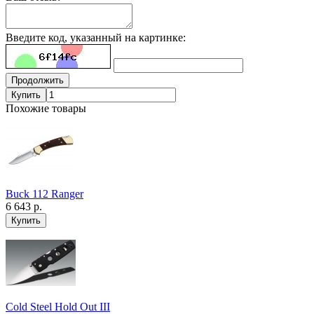
Введите код, указанный на картинке:
Продолжить
Купить
Похожие товары
Buck 112 Ranger
6 643 р.
Cold Steel Hold Out III