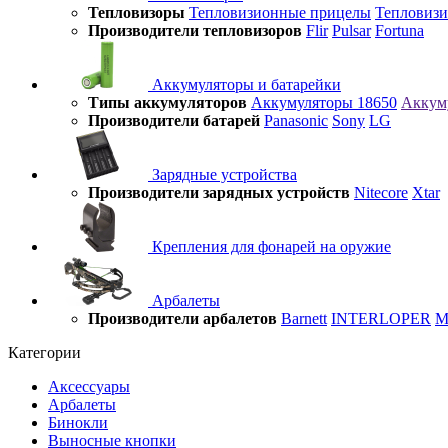
Тепловизоры
Тепловизионные прицелы
Тепловиз
Производители тепловизоров
Flir
Pulsar
Fortuna
Аккумуляторы и батарейки
Типы аккумуляторов
Аккумуляторы 18650
Аккум
Производители батарей
Panasonic
Sony
LG
Зарядные устройства
Производители зарядных устройств
Nitecore
Xtar
Крепления для фонарей на оружие
Арбалеты
Производители арбалетов
Barnett
INTERLOPER
M
Категории
Аксессуары
Арбалеты
Бинокли
Выносные кнопки