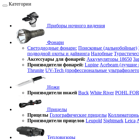
Категории
Приборы ночного видения
Фонари
Светодиодные фонари:
Поисковые (дальнобойные)
подводной охоты и дайвинга
Налобные
Туристичес
Аксессуары для фонарей:
Аккумуляторы 18650
За
Производители фонарей:
Lupine
Acebeam (лучшие 
Thrunite
UV-Tech (профессиональные ультрафиолет
Ножи
Производители ножей
Buck
White River
POHL FO
Прицелы
Прицелы
Голографические прицелы
Коллиматорны
Производители прицелов
Leupold
Sightmark
Leica
A
Тепловизоры