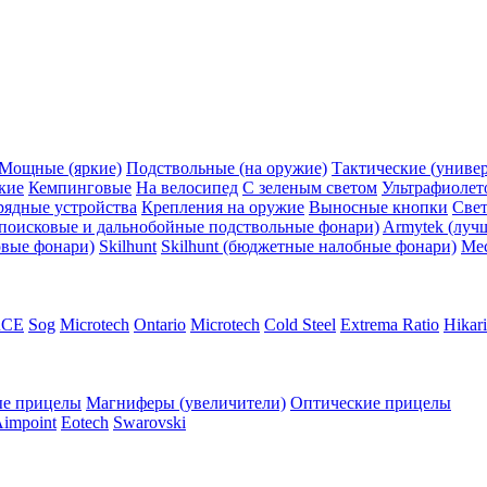
Мощные (яркие)
Подствольные (на оружие)
Тактические (униве
кие
Кемпинговые
На велосипед
С зеленым светом
Ультрафиолет
рядные устройства
Крепления на оружие
Выносные кнопки
Све
поисковые и дальнобойные подствольные фонари)
Armytek (луч
овые фонари)
Skilhunt
Skilhunt (бюджетные налобные фонари)
Me
RCE
Sog
Microtech
Ontario
Microtech
Cold Steel
Extrema Ratio
Hikari
е прицелы
Магниферы (увеличители)
Оптические прицелы
impoint
Eotech
Swarovski