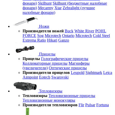
фонари)
Skilhunt
Skilhunt (бюджетные налобные
фонари)
Mecarmy
Xtar
Zebralight (лучшие
налобные фонари)
Ножи
Производители ножей
Buck
White River
POHL
FORCE
Sog
Microtech
Ontario
Microtech
Cold Steel
Extrema Ratio
Hikari
Ganzo
Прицелы
Прицелы
Голографические прицелы
Коллиматорные прицелы
Магниферы
(увеличители)
Оптические прицелы
Производители прицелов
Leupold
Sightmark
Leica
Aimpoint
Eotech
Swarovski
Тепловизоры
Тепловизоры
Тепловизионные прицелы
Тепловизионные монокуляры
Производители тепловизоров
Flir
Pulsar
Fortuna