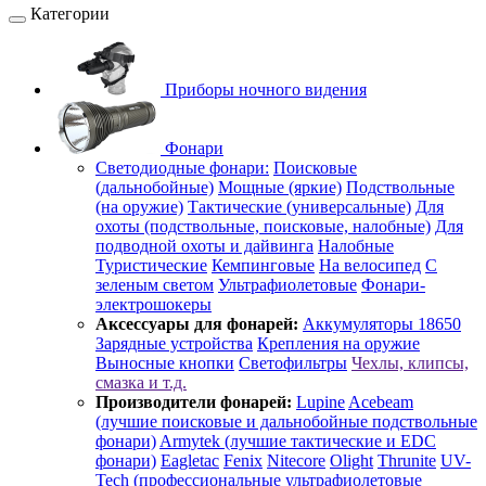
Категории
Приборы ночного видения
Фонари
Светодиодные фонари:
Поисковые
(дальнобойные)
Мощные (яркие)
Подствольные
(на оружие)
Тактические (универсальные)
Для
охоты (подствольные, поисковые, налобные)
Для
подводной охоты и дайвинга
Налобные
Туристические
Кемпинговые
На велосипед
С
зеленым светом
Ультрафиолетовые
Фонари-
электрошокеры
Аксессуары для фонарей:
Аккумуляторы 18650
Зарядные устройства
Крепления на оружие
Выносные кнопки
Светофильтры
Чехлы, клипсы,
смазка и т.д.
Производители фонарей:
Lupine
Acebeam
(лучшие поисковые и дальнобойные подствольные
фонари)
Armytek (лучшие тактические и EDC
фонари)
Eagletac
Fenix
Nitecore
Olight
Thrunite
UV-
Tech (профессиональные ультрафиолетовые