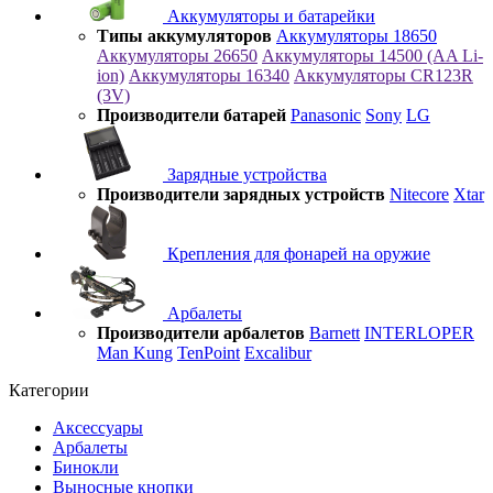
Аккумуляторы и батарейки
Типы аккумуляторов
Аккумуляторы 18650
Аккумуляторы 26650
Аккумуляторы 14500 (AA Li-
ion)
Аккумуляторы 16340
Аккумуляторы CR123R
(3V)
Производители батарей
Panasonic
Sony
LG
Зарядные устройства
Производители зарядных устройств
Nitecore
Xtar
Крепления для фонарей на оружие
Арбалеты
Производители арбалетов
Barnett
INTERLOPER
Man Kung
TenPoint
Excalibur
Категории
Аксессуары
Арбалеты
Бинокли
Выносные кнопки