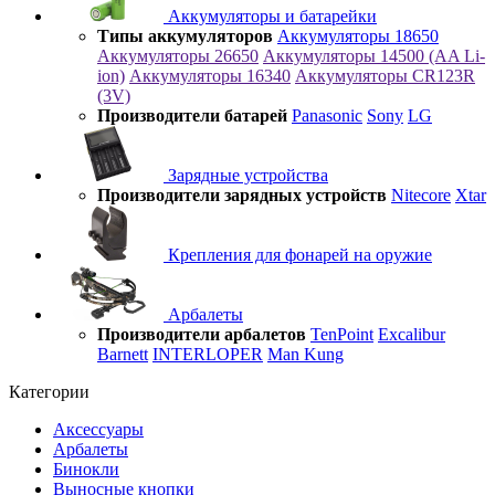
Аккумуляторы и батарейки
Типы аккумуляторов
Аккумуляторы 18650
Аккумуляторы 26650
Аккумуляторы 14500 (AA Li-
ion)
Аккумуляторы 16340
Аккумуляторы CR123R
(3V)
Производители батарей
Panasonic
Sony
LG
Зарядные устройства
Производители зарядных устройств
Nitecore
Xtar
Крепления для фонарей на оружие
Арбалеты
Производители арбалетов
TenPoint
Excalibur
Barnett
INTERLOPER
Man Kung
Категории
Аксессуары
Арбалеты
Бинокли
Выносные кнопки