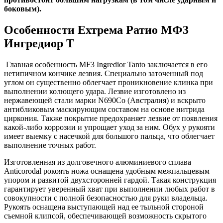
боковым).
Особенности Ехтрема Ратио МФ3
Ингредиор Т
Главная особенность MF3 Ingredior Tanto заключается в его
нетипичном кончике лезвия. Специально заточенный под
углом он существенно облегчает проникновение клинка при
выполнении колющего удара. Лезвие изготовлено из
нержавеющей стали марки N690Co (Австралия) и вскрыто
антибликовым маскирующим составом на основе нитрида
циркония. Также покрытие предохраняет лезвие от появления
какой-либо коррозии и упрощает уход за ним. Обух у рукояти
имеет выемку с насечкой для большого пальца, что облегчает
выполнение точных работ.
Изготовленная из долговечного алюминиевого сплава
Anticorodal рокоять ножа оснащена удобным межпальцевым
упором и развитой двухсторонней гардой. Такая конструкция
гарантирует уверенный хват при выполнении любых работ в
совокупности с полной безопасностью для руки владельца.
Рукоять оснащена выступающей над ее тыльной стороной
съемной клипсой, обеспечивающей возможность скрытого