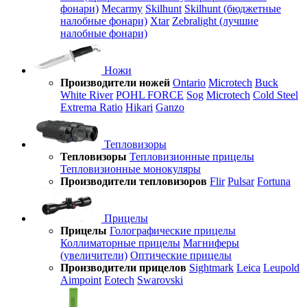
фонари)
Mecarmy
Skilhunt
Skilhunt (бюджетные
налобные фонари)
Xtar
Zebralight (лучшие
налобные фонари)
Ножи
Производители ножей
Ontario
Microtech
Buck
White River
POHL FORCE
Sog
Microtech
Cold Steel
Extrema Ratio
Hikari
Ganzo
Тепловизоры
Тепловизоры
Тепловизионные прицелы
Тепловизионные монокуляры
Производители тепловизоров
Flir
Pulsar
Fortuna
Прицелы
Прицелы
Голографические прицелы
Коллиматорные прицелы
Магниферы
(увеличители)
Оптические прицелы
Производители прицелов
Sightmark
Leica
Leupold
Aimpoint
Eotech
Swarovski