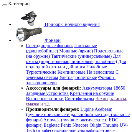
Категории
Приборы ночного видения
Фонари
Светодиодные фонари:
Поисковые
(дальнобойные)
Мощные (яркие)
Подствольные
(на оружие)
Тактические (универсальные)
Для
охоты (подствольные, поисковые, налобные)
Для
подводной охоты и дайвинга
Налобные
Туристические
Кемпинговые
На велосипед
С
зеленым светом
Ультрафиолетовые
Фонари-
электрошокеры
Аксессуары для фонарей:
Аккумуляторы 18650
Зарядные устройства
Крепления на оружие
Выносные кнопки
Светофильтры
Чехлы, клипсы,
смазка и т.д.
Производители фонарей:
Lupine
Acebeam
(лучшие поисковые и дальнобойные подствольные
фонари)
Armytek (лучшие тактические и EDC
фонари)
Eagletac
Fenix
Nitecore
Olight
Thrunite
UV-
Tech (профессиональные ультрафиолетовые