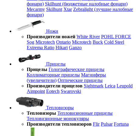
фонари)
Skilhunt (бюджетные налобные фонари)
Mecarmy
Skilhunt
Xtar
Zebralight (лучшие налобные
фонари)
Ножи
Производители ножей
White River
POHL FORCE
Sog
Microtech
Ontario
Microtech
Buck
Cold Steel
Extrema Ratio
Hikari
Ganzo
Прицелы
Прицелы
Голографические прицелы
Коллиматорные прицелы
Магниферы
(увеличители)
Оптические прицелы
Производители прицелов
Sightmark
Leica
Leupold
Aimpoint
Eotech
Swarovski
Тепловизоры
Тепловизоры
Тепловизионные прицелы
Тепловизионные монокуляры
Производители тепловизоров
Flir
Pulsar
Fortuna