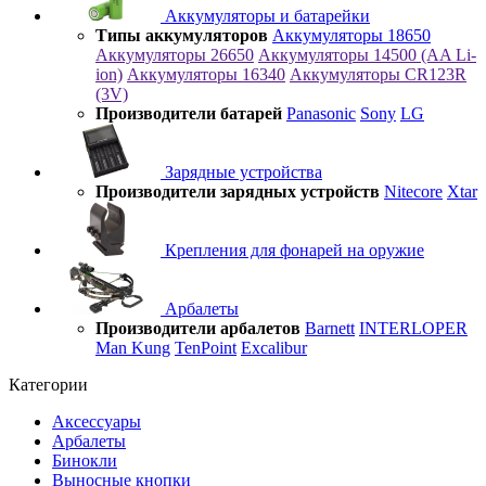
Аккумуляторы и батарейки
Типы аккумуляторов
Аккумуляторы 18650
Аккумуляторы 26650
Аккумуляторы 14500 (AA Li-
ion)
Аккумуляторы 16340
Аккумуляторы CR123R
(3V)
Производители батарей
Panasonic
Sony
LG
Зарядные устройства
Производители зарядных устройств
Nitecore
Xtar
Крепления для фонарей на оружие
Арбалеты
Производители арбалетов
Barnett
INTERLOPER
Man Kung
TenPoint
Excalibur
Категории
Аксессуары
Арбалеты
Бинокли
Выносные кнопки