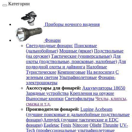
Категории
Приборы ночного видения
Фонари
Светодиодные фонари:
Поисковые
(дальнобойные)
Мощные (яркие)
Подствольные
(на оружие)
Тактические (универсальные)
Для
охоты (подствольные, поисковые, налобные)
Для
подводной охоты и дайвинга
Налобные
Туристические
Кемпинговые
На велосипед
С
зеленым светом
Ультрафиолетовые
Фонари-
электрошокеры
Аксессуары для фонарей:
Аккумуляторы 18650
Зарядные устройства
Крепления на оружие
Выносные кнопки
Светофильтры
Чехлы, клипсы,
смазка и т.д.
Производители фонарей:
Lupine
Acebeam
(лучшие поисковые и дальнобойные подствольные
фонари)
Armytek (лучшие тактические и EDC
фонари)
Eagletac
Fenix
Nitecore
Olight
Thrunite
UV-
Tech (профессиональные ультрафиолетовые