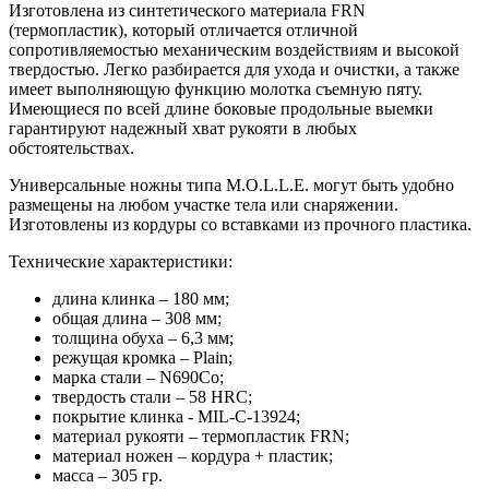
Изготовлена из синтетического материала FRN
(термопластик), который отличается отличной
сопротивляемостью механическим воздействиям и высокой
твердостью. Легко разбирается для ухода и очистки, а также
имеет выполняющую функцию молотка съемную пяту.
Имеющиеся по всей длине боковые продольные выемки
гарантируют надежный хват рукояти в любых
обстоятельствах.
Универсальные ножны типа M.O.L.L.E. могут быть удобно
размещены на любом участке тела или снаряжении.
Изготовлены из кордуры со вставками из прочного пластика.
Технические характеристики:
длина клинка – 180 мм;
общая длина – 308 мм;
толщина обуха – 6,3 мм;
режущая кромка – Plain;
марка стали – N690Co;
твердость стали – 58 HRC;
покрытие клинка - MIL-C-13924;
материал рукояти – термопластик FRN;
материал ножен – кордура + пластик;
масса – 305 гр.