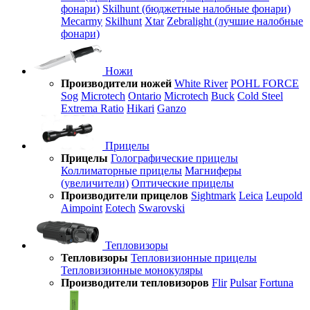
фонари)
Skilhunt (бюджетные налобные фонари)
Mecarmy
Skilhunt
Xtar
Zebralight (лучшие налобные
фонари)
Ножи
Производители ножей
White River
POHL FORCE
Sog
Microtech
Ontario
Microtech
Buck
Cold Steel
Extrema Ratio
Hikari
Ganzo
Прицелы
Прицелы
Голографические прицелы
Коллиматорные прицелы
Магниферы
(увеличители)
Оптические прицелы
Производители прицелов
Sightmark
Leica
Leupold
Aimpoint
Eotech
Swarovski
Тепловизоры
Тепловизоры
Тепловизионные прицелы
Тепловизионные монокуляры
Производители тепловизоров
Flir
Pulsar
Fortuna