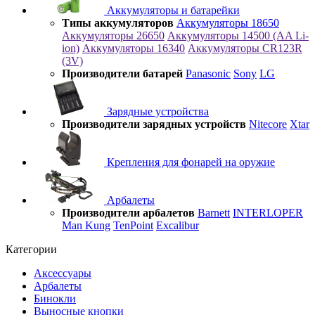
Аккумуляторы и батарейки
Типы аккумуляторов
Аккумуляторы 18650
Аккумуляторы 26650
Аккумуляторы 14500 (AA Li-
ion)
Аккумуляторы 16340
Аккумуляторы CR123R
(3V)
Производители батарей
Panasonic
Sony
LG
Зарядные устройства
Производители зарядных устройств
Nitecore
Xtar
Крепления для фонарей на оружие
Арбалеты
Производители арбалетов
Barnett
INTERLOPER
Man Kung
TenPoint
Excalibur
Категории
Аксессуары
Арбалеты
Бинокли
Выносные кнопки