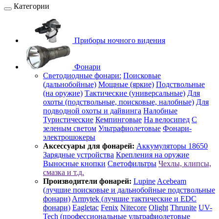
Категории
Приборы ночного видения
Фонари
Светодиодные фонари:
Поисковые
(дальнобойные)
Мощные (яркие)
Подствольные
(на оружие)
Тактические (универсальные)
Для
охоты (подствольные, поисковые, налобные)
Для
подводной охоты и дайвинга
Налобные
Туристические
Кемпинговые
На велосипед
С
зеленым светом
Ультрафиолетовые
Фонари-
электрошокеры
Аксессуары для фонарей:
Аккумуляторы 18650
Зарядные устройства
Крепления на оружие
Выносные кнопки
Светофильтры
Чехлы, клипсы,
смазка и т.д.
Производители фонарей:
Lupine
Acebeam
(лучшие поисковые и дальнобойные подствольные
фонари)
Armytek (лучшие тактические и EDC
фонари)
Eagletac
Fenix
Nitecore
Olight
Thrunite
UV-
Tech (профессиональные ультрафиолетовые