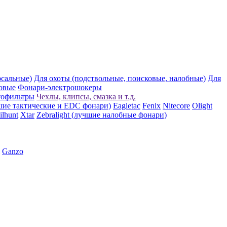
рсальные)
Для охоты (подствольные, поисковые, налобные)
Для
овые
Фонари-электрошокеры
тофильтры
Чехлы, клипсы, смазка и т.д.
шие тактические и EDC фонари)
Eagletac
Fenix
Nitecore
Olight
ilhunt
Xtar
Zebralight (лучшие налобные фонари)
Ganzo