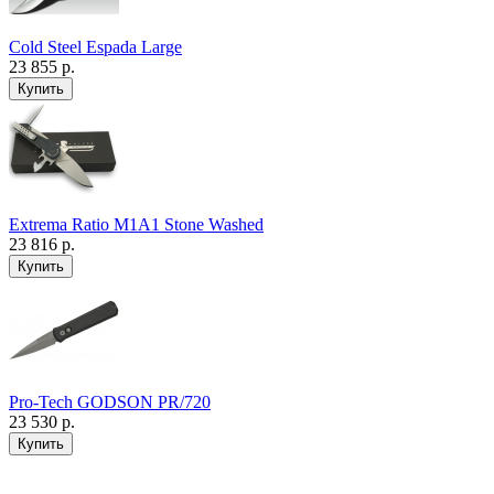
Cold Steel Espada Large
23 855 р.
Extrema Ratio M1A1 Stone Washed
23 816 р.
Pro-Tech GODSON PR/720
23 530 р.