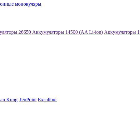
ионные монокуляры
уляторы 26650
Аккумуляторы 14500 (AA Li-ion)
Аккумуляторы 1
an Kung
TenPoint
Excalibur