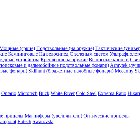
Мощные (яркие)
Подствольные (на оружие)
Тактические (униве
кие
Кемпинговые
На велосипед
С зеленым светом
Ультрафиолет
рядные устройства
Крепления на оружие
Выносные кнопки
Све
поисковые и дальнобойные подствольные фонари)
Armytek (луч
овые фонари)
Skilhunt (бюджетные налобные фонари)
Mecarmy
Sk
Ontario
Microtech
Buck
White River
Cold Steel
Extrema Ratio
Hikari
е прицелы
Магниферы (увеличители)
Оптические прицелы
impoint
Eotech
Swarovski