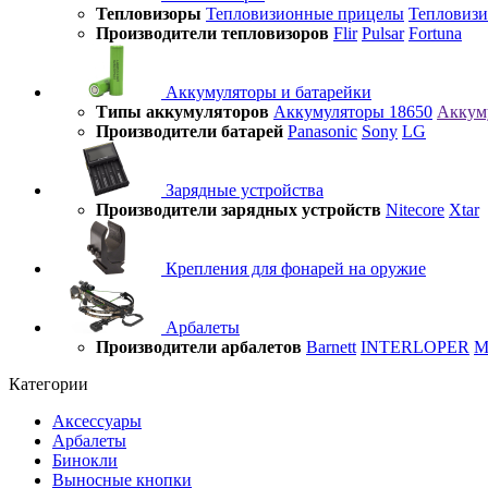
Тепловизоры
Тепловизионные прицелы
Тепловиз
Производители тепловизоров
Flir
Pulsar
Fortuna
Аккумуляторы и батарейки
Типы аккумуляторов
Аккумуляторы 18650
Аккум
Производители батарей
Panasonic
Sony
LG
Зарядные устройства
Производители зарядных устройств
Nitecore
Xtar
Крепления для фонарей на оружие
Арбалеты
Производители арбалетов
Barnett
INTERLOPER
M
Категории
Аксессуары
Арбалеты
Бинокли
Выносные кнопки