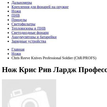
Дальномеры
Крепления для фонарей на оружие
Ножи
ПНВ
Прицелы
Светофильтры
Тепловизоры и ПНВ
Светодиодные фонари
Аккумуляторы и батарейки
Зарядные устройства
Главная
Ножи
Chris Reeve Knives Professional Soldier (ChR/PROFS)
Нож Крис Рив Лардж Професс