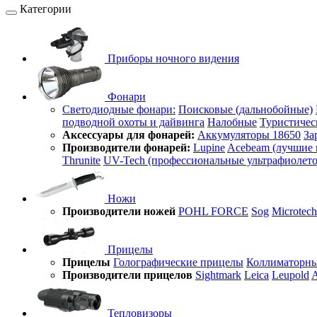
Категории
Приборы ночного видения
Фонари
Светодиодные фонари:
Поисковые (дальнобойные)
подводной охоты и дайвинга
Налобные
Туристичес
Аксессуары для фонарей:
Аккумуляторы 18650
За
Производители фонарей:
Lupine
Acebeam (лучшие 
Thrunite
UV-Tech (профессиональные ультрафиолет
Ножи
Производители ножей
POHL FORCE
Sog
Microtech
Прицелы
Прицелы
Голографические прицелы
Коллиматорны
Производители прицелов
Sightmark
Leica
Leupold
A
Тепловизоры