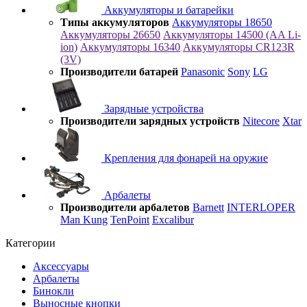
Аккумуляторы и батарейки
Типы аккумуляторов
Аккумуляторы 18650
Аккумуляторы 26650
Аккумуляторы 14500 (AA Li-
ion)
Аккумуляторы 16340
Аккумуляторы CR123R
(3V)
Производители батарей
Panasonic
Sony
LG
Зарядные устройства
Производители зарядных устройств
Nitecore
Xtar
Крепления для фонарей на оружие
Арбалеты
Производители арбалетов
Barnett
INTERLOPER
Man Kung
TenPoint
Excalibur
Категории
Аксессуары
Арбалеты
Бинокли
Выносные кнопки