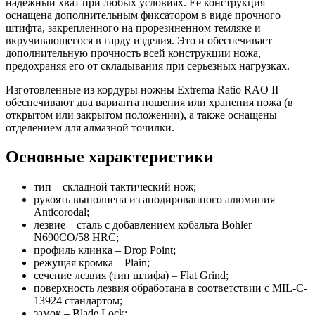
надежный хват при любых условиях. Ее конструкция
оснащена дополнительным фиксатором в виде прочного
штифта, закрепленного на прорезиненном темляке и
вкручивающегося в гарду изделия. Это и обеспечивает
дополнительную прочность всей конструкции ножа,
предохраняя его от складывания при серьезных нагрузках.
Изготовленные из кордуры ножны Extrema Ratio RAO II
обеспечивают два варианта ношения или хранения ножа (в
открытом или закрытом положении), а также оснащены
отделением для алмазной точилки.
Основные характеристики
тип – складной тактический нож;
рукоять выполнена из анодированного алюминия
Anticorodal;
лезвие – сталь с добавлением кобальта Bohler
N690CO/58 HRC;
профиль клинка – Drop Point;
режущая кромка – Plain;
сечение лезвия (тип шлифа) – Flat Grind;
поверхность лезвия обработана в соответствии с MIL-C-
13924 стандартом;
замок – Blade Lock;