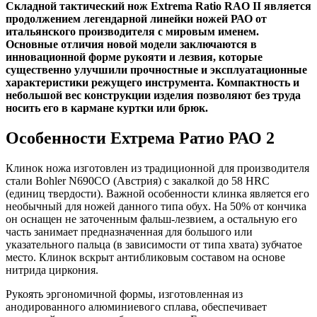
Складной тактический нож Extrema Ratio RAO II является
продолжением легендарной линейки ножей РАО от
итальянского производителя с мировым именем.
Основные отличия новой модели заключаются в
инновационной форме рукояти и лезвия, которые
существенно улучшили прочностные и эксплуатационные
характеристики режущего инструмента. Компактность и
небольшой вес конструкции изделия позволяют без труда
носить его в кармане куртки или брюк.
Особенности Ехтрема Ратио РАО 2
Клинок ножа изготовлен из традиционной для производителя
стали Bohler N690CO (Австрия) с закалкой до 58 HRC
(единиц твердости). Важной особенности клинка является его
необычный для ножей данного типа обух. На 50% от кончика
он оснащен не заточенным фальш-лезвием, а остальную его
часть занимает предназначенная для большого или
указательного пальца (в зависимости от типа хвата) зубчатое
место. Клинок вскрыт антибликовым составом на основе
нитрида циркония.
Рукоять эргономичной формы, изготовленная из
анодированного алюминиевого сплава, обеспечивает