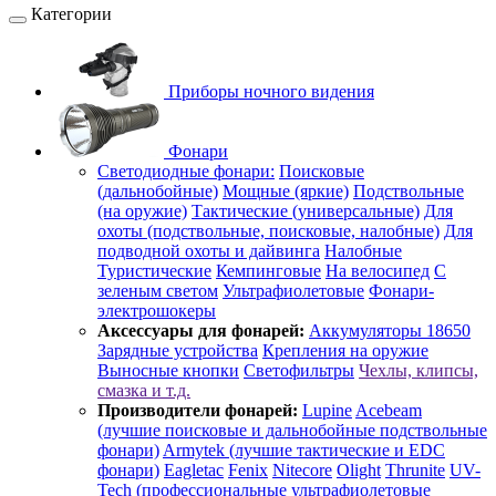
Категории
Приборы ночного видения
Фонари
Светодиодные фонари:
Поисковые
(дальнобойные)
Мощные (яркие)
Подствольные
(на оружие)
Тактические (универсальные)
Для
охоты (подствольные, поисковые, налобные)
Для
подводной охоты и дайвинга
Налобные
Туристические
Кемпинговые
На велосипед
С
зеленым светом
Ультрафиолетовые
Фонари-
электрошокеры
Аксессуары для фонарей:
Аккумуляторы 18650
Зарядные устройства
Крепления на оружие
Выносные кнопки
Светофильтры
Чехлы, клипсы,
смазка и т.д.
Производители фонарей:
Lupine
Acebeam
(лучшие поисковые и дальнобойные подствольные
фонари)
Armytek (лучшие тактические и EDC
фонари)
Eagletac
Fenix
Nitecore
Olight
Thrunite
UV-
Tech (профессиональные ультрафиолетовые