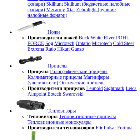
фонари)
Skilhunt
Skilhunt (бюджетные налобные
фонари)
Mecarmy
Xtar
Zebralight (лучшие
налобные фонари)
Ножи
Производители ножей
Buck
White River
POHL
FORCE
Sog
Microtech
Ontario
Microtech
Cold Steel
Extrema Ratio
Hikari
Ganzo
Прицелы
Прицелы
Голографические прицелы
Коллиматорные прицелы
Магниферы
(увеличители)
Оптические прицелы
Производители прицелов
Leupold
Sightmark
Leica
Aimpoint
Eotech
Swarovski
Тепловизоры
Тепловизоры
Тепловизионные прицелы
Тепловизионные монокуляры
Производители тепловизоров
Flir
Pulsar
Fortuna