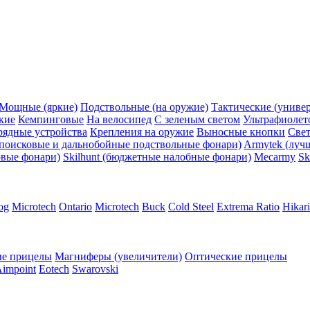
Мощные (яркие)
Подствольные (на оружие)
Тактические (униве
кие
Кемпинговые
На велосипед
С зеленым светом
Ультрафиолет
рядные устройства
Крепления на оружие
Выносные кнопки
Све
поисковые и дальнобойные подствольные фонари)
Armytek (луч
овые фонари)
Skilhunt (бюджетные налобные фонари)
Mecarmy
Sk
og
Microtech
Ontario
Microtech
Buck
Cold Steel
Extrema Ratio
Hikari
е прицелы
Магниферы (увеличители)
Оптические прицелы
impoint
Eotech
Swarovski