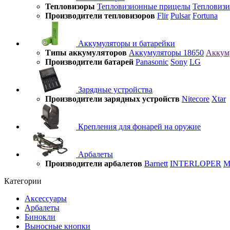
Тепловизоры
Тепловизионные прицелы
Тепловиз
Производители тепловизоров
Flir
Pulsar
Fortuna
Аккумуляторы и батарейки
Типы аккумуляторов
Аккумуляторы 18650
Аккум
Производители батарей
Panasonic
Sony
LG
Зарядные устройства
Производители зарядных устройств
Nitecore
Xtar
Крепления для фонарей на оружие
Арбалеты
Производители арбалетов
Barnett
INTERLOPER
M
Категории
Аксессуары
Арбалеты
Бинокли
Выносные кнопки