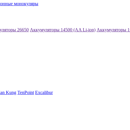
ионные монокуляры
уляторы 26650
Аккумуляторы 14500 (AA Li-ion)
Аккумуляторы 1
an Kung
TenPoint
Excalibur