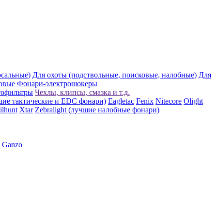
рсальные)
Для охоты (подствольные, поисковые, налобные)
Для
овые
Фонари-электрошокеры
тофильтры
Чехлы, клипсы, смазка и т.д.
шие тактические и EDC фонари)
Eagletac
Fenix
Nitecore
Olight
ilhunt
Xtar
Zebralight (лучшие налобные фонари)
Ganzo