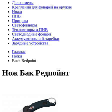
Дальномеры
Крепления для фонарей на оружие
Ножи
ПНВ
Прицелы
Светофильтры
Тепловизоры и ПНВ
Светодиодные фонари
Аккумуляторы и батарейки
Зарядные устройства
Главная
Ножи
Buck Redpoint
Нож Бак Редпойнт