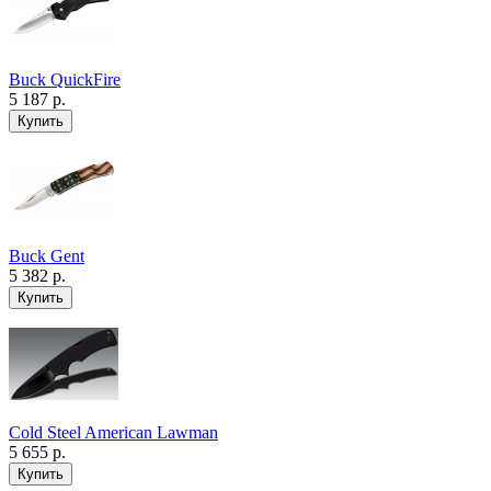
Buck QuickFire
5 187 р.
Buck Gent
5 382 р.
Cold Steel American Lawman
5 655 р.