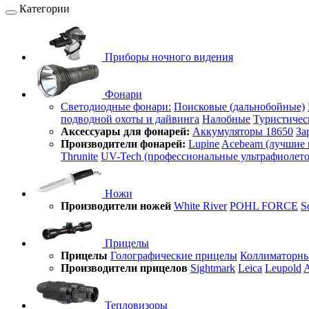
Категории
Приборы ночного видения
Фонари
Светодиодные фонари:
Поисковые (дальнобойные)
подводной охоты и дайвинга
Налобные
Туристичес
Аксессуары для фонарей:
Аккумуляторы 18650
За
Производители фонарей:
Lupine
Acebeam (лучшие 
Thrunite
UV-Tech (профессиональные ультрафиолет
Ножи
Производители ножей
White River
POHL FORCE
S
Прицелы
Прицелы
Голографические прицелы
Коллиматорны
Производители прицелов
Sightmark
Leica
Leupold
A
Тепловизоры