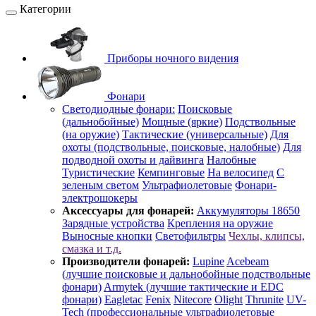
Категории
Приборы ночного видения
Фонари
Светодиодные фонари:
Поисковые
(дальнобойные)
Мощные (яркие)
Подствольные
(на оружие)
Тактические (универсальные)
Для
охоты (подствольные, поисковые, налобные)
Для
подводной охоты и дайвинга
Налобные
Туристические
Кемпинговые
На велосипед
С
зеленым светом
Ультрафиолетовые
Фонари-
электрошокеры
Аксессуары для фонарей:
Аккумуляторы 18650
Зарядные устройства
Крепления на оружие
Выносные кнопки
Светофильтры
Чехлы, клипсы,
смазка и т.д.
Производители фонарей:
Lupine
Acebeam
(лучшие поисковые и дальнобойные подствольные
фонари)
Armytek (лучшие тактические и EDC
фонари)
Eagletac
Fenix
Nitecore
Olight
Thrunite
UV-
Tech (профессиональные ультрафиолетовые