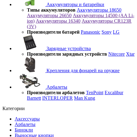
Аккумуляторы и батарейки
Типы аккумуляторов
Аккумуляторы 18650
Аккумуляторы 26650
Аккумуляторы 14500 (AA Li-
ion)
Аккумуляторы 16340
Аккумуляторы CR123R
(3V)
Производители батарей
Panasonic
Sony
LG
Зарядные устройства
Производители зарядных устройств
Nitecore
Xtar
Крепления для фонарей на оружие
Арбалеты
Производители арбалетов
TenPoint
Excalibur
Barnett
INTERLOPER
Man Kung
Категории
Аксессуары
Арбалеты
Бинокли
Выносные кнопки