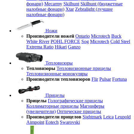
фонари)
Mecarmy
Skilhunt
Skilhunt (бюджетные
налобные фонари)
Xtar
Zebralight (лучшие
налобные фонари)
Ножи
Производители ножей
Ontario
Microtech
Buck
White River
POHL FORCE
Sog
Microtech
Cold Steel
Extrema Ratio
Hikari
Ganzo
Тепловизоры
Тепловизоры
Тепловизионные прицелы
Тепловизионные монокуляры
Производители тепловизоров
Flir
Pulsar
Fortuna
Прицелы
Прицелы
Голографические прицелы
Коллиматорные прицелы
Магниферы
(увеличители)
Оптические прицелы
Производители прицелов
Sightmark
Leica
Leupold
Aimpoint
Eotech
Swarovski