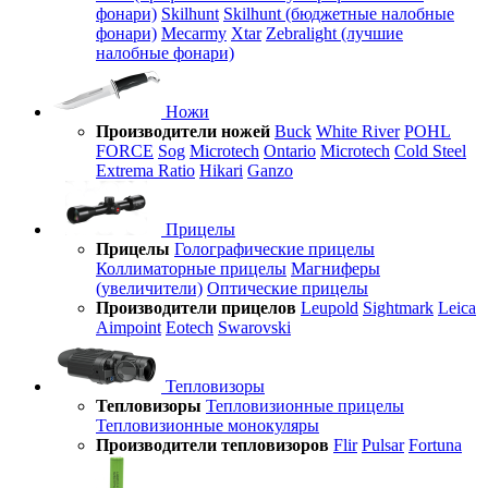
фонари)
Skilhunt
Skilhunt (бюджетные налобные
фонари)
Mecarmy
Xtar
Zebralight (лучшие
налобные фонари)
Ножи
Производители ножей
Buck
White River
POHL
FORCE
Sog
Microtech
Ontario
Microtech
Cold Steel
Extrema Ratio
Hikari
Ganzo
Прицелы
Прицелы
Голографические прицелы
Коллиматорные прицелы
Магниферы
(увеличители)
Оптические прицелы
Производители прицелов
Leupold
Sightmark
Leica
Aimpoint
Eotech
Swarovski
Тепловизоры
Тепловизоры
Тепловизионные прицелы
Тепловизионные монокуляры
Производители тепловизоров
Flir
Pulsar
Fortuna