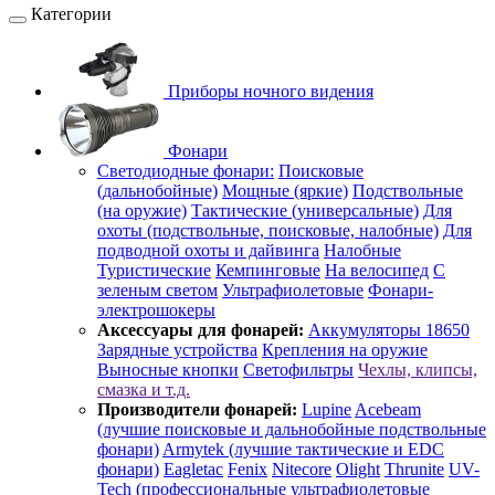
Категории
Приборы ночного видения
Фонари
Светодиодные фонари:
Поисковые
(дальнобойные)
Мощные (яркие)
Подствольные
(на оружие)
Тактические (универсальные)
Для
охоты (подствольные, поисковые, налобные)
Для
подводной охоты и дайвинга
Налобные
Туристические
Кемпинговые
На велосипед
С
зеленым светом
Ультрафиолетовые
Фонари-
электрошокеры
Аксессуары для фонарей:
Аккумуляторы 18650
Зарядные устройства
Крепления на оружие
Выносные кнопки
Светофильтры
Чехлы, клипсы,
смазка и т.д.
Производители фонарей:
Lupine
Acebeam
(лучшие поисковые и дальнобойные подствольные
фонари)
Armytek (лучшие тактические и EDC
фонари)
Eagletac
Fenix
Nitecore
Olight
Thrunite
UV-
Tech (профессиональные ультрафиолетовые