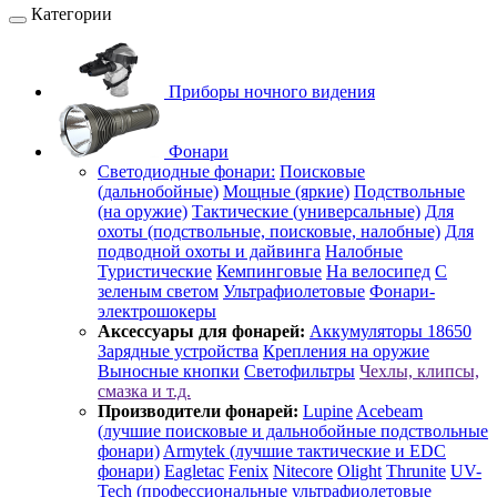
Категории
Приборы ночного видения
Фонари
Светодиодные фонари:
Поисковые
(дальнобойные)
Мощные (яркие)
Подствольные
(на оружие)
Тактические (универсальные)
Для
охоты (подствольные, поисковые, налобные)
Для
подводной охоты и дайвинга
Налобные
Туристические
Кемпинговые
На велосипед
С
зеленым светом
Ультрафиолетовые
Фонари-
электрошокеры
Аксессуары для фонарей:
Аккумуляторы 18650
Зарядные устройства
Крепления на оружие
Выносные кнопки
Светофильтры
Чехлы, клипсы,
смазка и т.д.
Производители фонарей:
Lupine
Acebeam
(лучшие поисковые и дальнобойные подствольные
фонари)
Armytek (лучшие тактические и EDC
фонари)
Eagletac
Fenix
Nitecore
Olight
Thrunite
UV-
Tech (профессиональные ультрафиолетовые