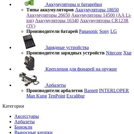
Аккумуляторы и батарейки
Типы аккумуляторов
Аккумуляторы 18650
Аккумуляторы 26650
Аккумуляторы 14500 (AA Li-
ion)
Аккумуляторы 16340
Аккумуляторы CR123R
(3V)
Производители батарей
Panasonic
Sony
LG
Зарядные устройства
Производители зарядных устройств
Nitecore
Xtar
Крепления для фонарей на оружие
Арбалеты
Производители арбалетов
Barnett
INTERLOPER
Man Kung
TenPoint
Excalibur
Категории
Аксессуары
Арбалеты
Бинокли
Выносные кнопки