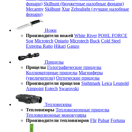
фонари)
Skilhunt (бюджетные налобные фонари)
Mecarmy
Skilhunt
Xtar
Zebralight (лучшие налобные
фонари)
Ножи
Производители ножей
White River
POHL FORCE
Sog
Microtech
Ontario
Microtech
Buck
Cold Steel
Extrema Ratio
Hikari
Ganzo
Прицелы
Прицелы
Голографические прицелы
Коллиматорные прицелы
Магниферы
(увеличители)
Оптические прицелы
Производители прицелов
Sightmark
Leica
Leupold
Aimpoint
Eotech
Swarovski
Тепловизоры
Тепловизоры
Тепловизионные прицелы
Тепловизионные монокуляры
Производители тепловизоров
Flir
Pulsar
Fortuna