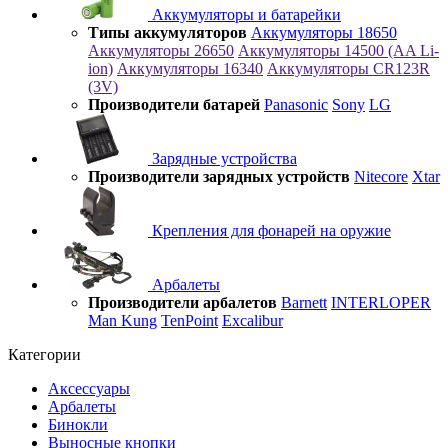
Аккумуляторы и батарейки
Типы аккумуляторов
Аккумуляторы 18650
Аккумуляторы 26650
Аккумуляторы 14500 (AA Li-
ion)
Аккумуляторы 16340
Аккумуляторы CR123R
(3V)
Производители батарей
Panasonic
Sony
LG
Зарядные устройства
Производители зарядных устройств
Nitecore
Xtar
Крепления для фонарей на оружие
Арбалеты
Производители арбалетов
Barnett
INTERLOPER
Man Kung
TenPoint
Excalibur
Категории
Аксессуары
Арбалеты
Бинокли
Выносные кнопки