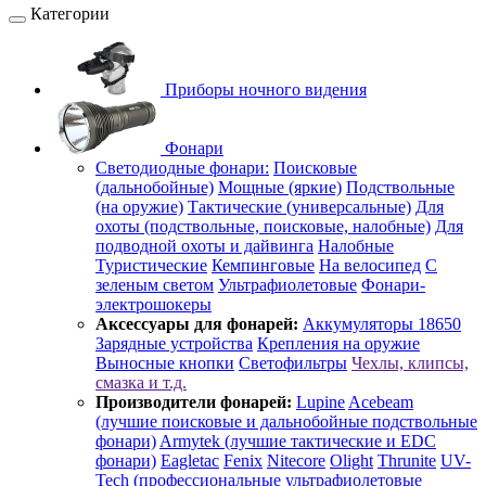
Категории
Приборы ночного видения
Фонари
Светодиодные фонари:
Поисковые
(дальнобойные)
Мощные (яркие)
Подствольные
(на оружие)
Тактические (универсальные)
Для
охоты (подствольные, поисковые, налобные)
Для
подводной охоты и дайвинга
Налобные
Туристические
Кемпинговые
На велосипед
С
зеленым светом
Ультрафиолетовые
Фонари-
электрошокеры
Аксессуары для фонарей:
Аккумуляторы 18650
Зарядные устройства
Крепления на оружие
Выносные кнопки
Светофильтры
Чехлы, клипсы,
смазка и т.д.
Производители фонарей:
Lupine
Acebeam
(лучшие поисковые и дальнобойные подствольные
фонари)
Armytek (лучшие тактические и EDC
фонари)
Eagletac
Fenix
Nitecore
Olight
Thrunite
UV-
Tech (профессиональные ультрафиолетовые