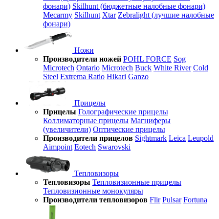
фонари)
Skilhunt (бюджетные налобные фонари)
Mecarmy
Skilhunt
Xtar
Zebralight (лучшие налобные
фонари)
Ножи
Производители ножей
POHL FORCE
Sog
Microtech
Ontario
Microtech
Buck
White River
Cold
Steel
Extrema Ratio
Hikari
Ganzo
Прицелы
Прицелы
Голографические прицелы
Коллиматорные прицелы
Магниферы
(увеличители)
Оптические прицелы
Производители прицелов
Sightmark
Leica
Leupold
Aimpoint
Eotech
Swarovski
Тепловизоры
Тепловизоры
Тепловизионные прицелы
Тепловизионные монокуляры
Производители тепловизоров
Flir
Pulsar
Fortuna