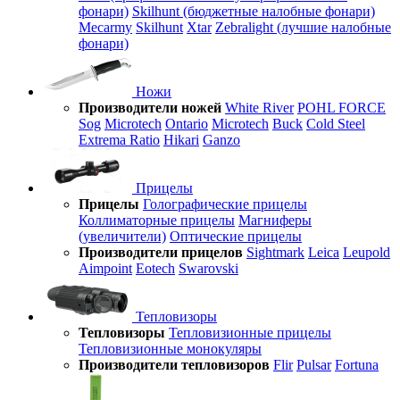
фонари)
Skilhunt (бюджетные налобные фонари)
Mecarmy
Skilhunt
Xtar
Zebralight (лучшие налобные
фонари)
Ножи
Производители ножей
White River
POHL FORCE
Sog
Microtech
Ontario
Microtech
Buck
Cold Steel
Extrema Ratio
Hikari
Ganzo
Прицелы
Прицелы
Голографические прицелы
Коллиматорные прицелы
Магниферы
(увеличители)
Оптические прицелы
Производители прицелов
Sightmark
Leica
Leupold
Aimpoint
Eotech
Swarovski
Тепловизоры
Тепловизоры
Тепловизионные прицелы
Тепловизионные монокуляры
Производители тепловизоров
Flir
Pulsar
Fortuna