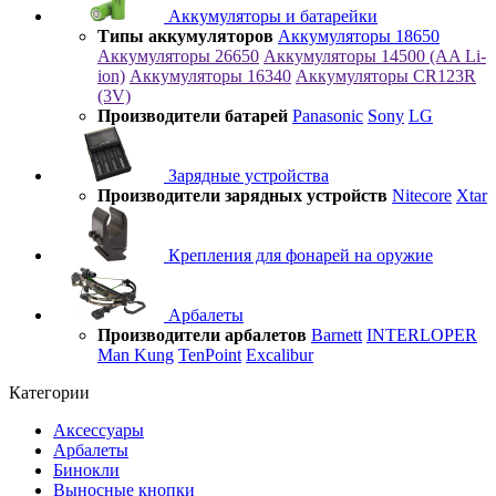
Аккумуляторы и батарейки
Типы аккумуляторов
Аккумуляторы 18650
Аккумуляторы 26650
Аккумуляторы 14500 (AA Li-
ion)
Аккумуляторы 16340
Аккумуляторы CR123R
(3V)
Производители батарей
Panasonic
Sony
LG
Зарядные устройства
Производители зарядных устройств
Nitecore
Xtar
Крепления для фонарей на оружие
Арбалеты
Производители арбалетов
Barnett
INTERLOPER
Man Kung
TenPoint
Excalibur
Категории
Аксессуары
Арбалеты
Бинокли
Выносные кнопки