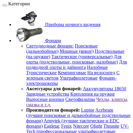
Категории
Приборы ночного видения
Фонари
Светодиодные фонари:
Поисковые
(дальнобойные)
Мощные (яркие)
Подствольные
(на оружие)
Тактические (универсальные)
Для
охоты (подствольные, поисковые, налобные)
Для
подводной охоты и дайвинга
Налобные
Туристические
Кемпинговые
На велосипед
С
зеленым светом
Ультрафиолетовые
Фонари-
электрошокеры
Аксессуары для фонарей:
Аккумуляторы 18650
Зарядные устройства
Крепления на оружие
Выносные кнопки
Светофильтры
Чехлы, клипсы,
смазка и т.д.
Производители фонарей:
Lupine
Acebeam
(лучшие поисковые и дальнобойные подствольные
фонари)
Armytek (лучшие тактические и EDC
фонари)
Eagletac
Fenix
Nitecore
Olight
Thrunite
UV-
Tech (профессиональные ультрафиолетовые