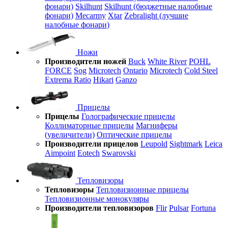
фонари)
Skilhunt
Skilhunt (бюджетные налобные
фонари)
Mecarmy
Xtar
Zebralight (лучшие
налобные фонари)
Ножи
Производители ножей
Buck
White River
POHL
FORCE
Sog
Microtech
Ontario
Microtech
Cold Steel
Extrema Ratio
Hikari
Ganzo
Прицелы
Прицелы
Голографические прицелы
Коллиматорные прицелы
Магниферы
(увеличители)
Оптические прицелы
Производители прицелов
Leupold
Sightmark
Leica
Aimpoint
Eotech
Swarovski
Тепловизоры
Тепловизоры
Тепловизионные прицелы
Тепловизионные монокуляры
Производители тепловизоров
Flir
Pulsar
Fortuna