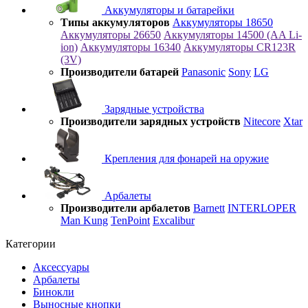
Аккумуляторы и батарейки
Типы аккумуляторов
Аккумуляторы 18650
Аккумуляторы 26650
Аккумуляторы 14500 (AA Li-
ion)
Аккумуляторы 16340
Аккумуляторы CR123R
(3V)
Производители батарей
Panasonic
Sony
LG
Зарядные устройства
Производители зарядных устройств
Nitecore
Xtar
Крепления для фонарей на оружие
Арбалеты
Производители арбалетов
Barnett
INTERLOPER
Man Kung
TenPoint
Excalibur
Категории
Аксессуары
Арбалеты
Бинокли
Выносные кнопки