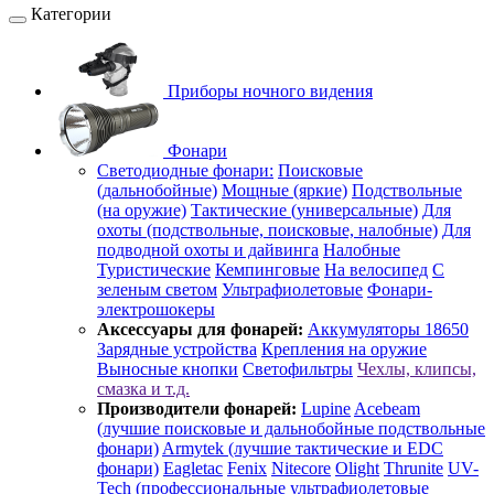
Категории
Приборы ночного видения
Фонари
Светодиодные фонари:
Поисковые
(дальнобойные)
Мощные (яркие)
Подствольные
(на оружие)
Тактические (универсальные)
Для
охоты (подствольные, поисковые, налобные)
Для
подводной охоты и дайвинга
Налобные
Туристические
Кемпинговые
На велосипед
С
зеленым светом
Ультрафиолетовые
Фонари-
электрошокеры
Аксессуары для фонарей:
Аккумуляторы 18650
Зарядные устройства
Крепления на оружие
Выносные кнопки
Светофильтры
Чехлы, клипсы,
смазка и т.д.
Производители фонарей:
Lupine
Acebeam
(лучшие поисковые и дальнобойные подствольные
фонари)
Armytek (лучшие тактические и EDC
фонари)
Eagletac
Fenix
Nitecore
Olight
Thrunite
UV-
Tech (профессиональные ультрафиолетовые