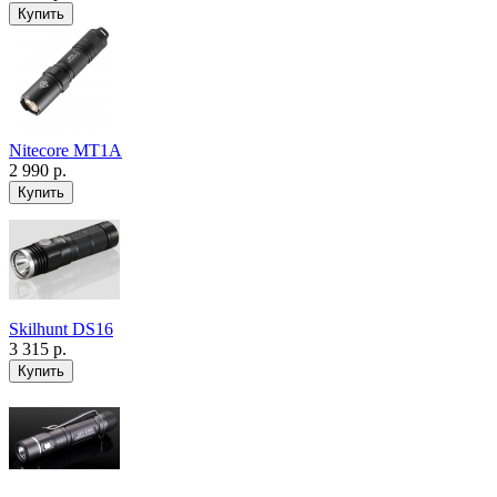
Nitecore MT1A
2 990 р.
Skilhunt DS16
3 315 р.