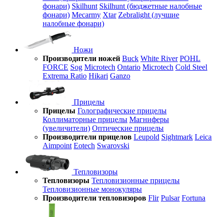
фонари)
Skilhunt
Skilhunt (бюджетные налобные
фонари)
Mecarmy
Xtar
Zebralight (лучшие
налобные фонари)
Ножи
Производители ножей
Buck
White River
POHL
FORCE
Sog
Microtech
Ontario
Microtech
Cold Steel
Extrema Ratio
Hikari
Ganzo
Прицелы
Прицелы
Голографические прицелы
Коллиматорные прицелы
Магниферы
(увеличители)
Оптические прицелы
Производители прицелов
Leupold
Sightmark
Leica
Aimpoint
Eotech
Swarovski
Тепловизоры
Тепловизоры
Тепловизионные прицелы
Тепловизионные монокуляры
Производители тепловизоров
Flir
Pulsar
Fortuna