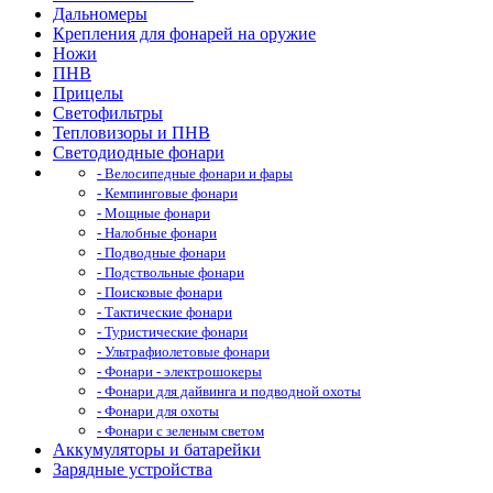
Дальномеры
Крепления для фонарей на оружие
Ножи
ПНВ
Прицелы
Светофильтры
Тепловизоры и ПНВ
Светодиодные фонари
- Велосипедные фонари и фары
- Кемпинговые фонари
- Мощные фонари
- Налобные фонари
- Подводные фонари
- Подствольные фонари
- Поисковые фонари
- Тактические фонари
- Туристические фонари
- Ультрафиолетовые фонари
- Фонари - электрошокеры
- Фонари для дайвинга и подводной охоты
- Фонари для охоты
- Фонари с зеленым светом
Аккумуляторы и батарейки
Зарядные устройства