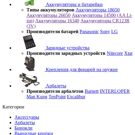
Аккумуляторы и батарейки
Типы аккумуляторов
Аккумуляторы 18650
Аккумуляторы 26650
Аккумуляторы 14500 (AA Li-
ion)
Аккумуляторы 16340
Аккумуляторы CR123R
(3V)
Производители батарей
Panasonic
Sony
LG
Зарядные устройства
Производители зарядных устройств
Nitecore
Xtar
Крепления для фонарей на оружие
Арбалеты
Производители арбалетов
Barnett
INTERLOPER
Man Kung
TenPoint
Excalibur
Категории
Аксессуары
Арбалеты
Бинокли
Выносные кнопки