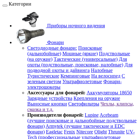
Категории
Приборы ночного видения
Фонари
Светодиодные фонари:
Поисковые
(дальнобойные)
Мощные (яркие)
Подствольные
(на оружие)
Тактические (универсальные)
Для
охоты (подствольные, поисковые, налобные)
Для
подводной охоты и дайвинга
Налобные
Туристические
Кемпинговые
На велосипед
С
зеленым светом
Ультрафиолетовые
Фонари-
электрошокеры
Аксессуары для фонарей:
Аккумуляторы 18650
Зарядные устройства
Крепления на оружие
Выносные кнопки
Светофильтры
Чехлы, клипсы,
смазка и т.д.
Производители фонарей:
Lupine
Acebeam
(лучшие поисковые и дальнобойные подствольные
фонари)
Armytek (лучшие тактические и EDC
фонари)
Eagletac
Fenix
Nitecore
Olight
Thrunite
UV-
Tech (профессиональные ультрафиолетовые