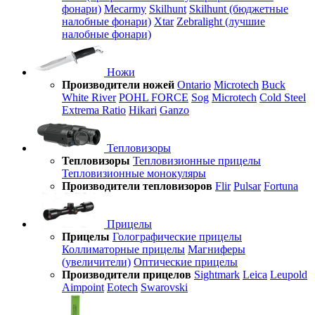
фонари)
Mecarmy
Skilhunt
Skilhunt (бюджетные
налобные фонари)
Xtar
Zebralight (лучшие
налобные фонари)
Ножи
Производители ножей
Ontario
Microtech
Buck
White River
POHL FORCE
Sog
Microtech
Cold Steel
Extrema Ratio
Hikari
Ganzo
Тепловизоры
Тепловизоры
Тепловизионные прицелы
Тепловизионные монокуляры
Производители тепловизоров
Flir
Pulsar
Fortuna
Прицелы
Прицелы
Голографические прицелы
Коллиматорные прицелы
Магниферы
(увеличители)
Оптические прицелы
Производители прицелов
Sightmark
Leica
Leupold
Aimpoint
Eotech
Swarovski