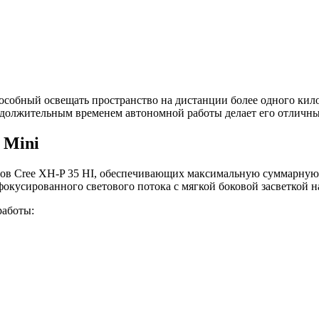
собный освещать пространство на дистанции более одного кило
должительным временем автономной работы делает его отличны
 Mini
дов Cree XH-P 35 HI, обеспечивающих максимальную суммарную 
окусированного светового потока с мягкой боковой засветкой н
работы: