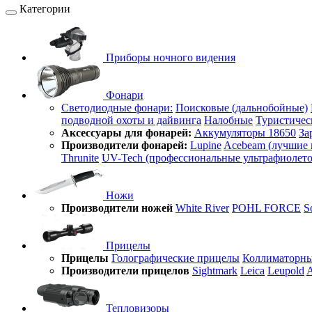
Категории
Приборы ночного видения
Фонари
Светодиодные фонари:
Поисковые (дальнобойные)
подводной охоты и дайвинга
Налобные
Туристичес
Аксессуары для фонарей:
Аккумуляторы 18650
За
Производители фонарей:
Lupine
Acebeam (лучшие 
Thrunite
UV-Tech (профессиональные ультрафиолет
Ножи
Производители ножей
White River
POHL FORCE
S
Прицелы
Прицелы
Голографические прицелы
Коллиматорны
Производители прицелов
Sightmark
Leica
Leupold
A
Тепловизоры