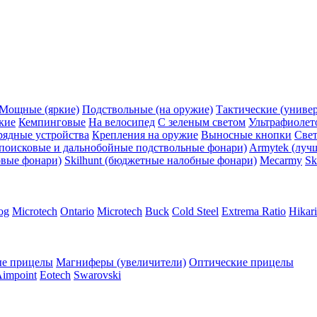
Мощные (яркие)
Подствольные (на оружие)
Тактические (униве
кие
Кемпинговые
На велосипед
С зеленым светом
Ультрафиолет
рядные устройства
Крепления на оружие
Выносные кнопки
Све
поисковые и дальнобойные подствольные фонари)
Armytek (луч
овые фонари)
Skilhunt (бюджетные налобные фонари)
Mecarmy
Sk
og
Microtech
Ontario
Microtech
Buck
Cold Steel
Extrema Ratio
Hikari
е прицелы
Магниферы (увеличители)
Оптические прицелы
impoint
Eotech
Swarovski