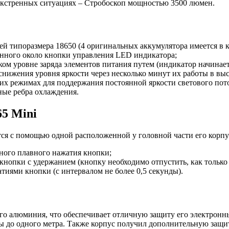
экстренных ситуациях – Стробоскоп мощностью 3500 люмен.
й типоразмера 18650 (4 оригинальных аккумулятора имеется в к
енного около кнопки управления LED индикатора;
ом уровне заряда элементов питания путем (индикатор начинает
 снижения уровня яркости через несколько минут их работы в вы
их режимах для поддержания постоянной яркости светового пото
ные ребра охлаждения.
5 Mini
я с помощью одной расположенной у головной части его корпу
ного плавного нажатия кнопки;
кнопки с удержанием (кнопку необходимо отпустить, как тольк
иями кнопки (с интервалом не более 0,5 секунды).
ого алюминия, что обеспечивает отличную защиту его электронн
ты до одного метра. Также корпус получил дополнительную защит