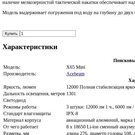
наличие мелкозернистой тактической накатки обеспечивает на
Модель выдерживает погружения под воду на глубину до двух ме
Купить
Характеристики
Поисковы
Модель:
X65 Mini
Производитель:
Acebeam
Ха
Яркость, люмен
12000 Полная стабилизация ярко
Дальность освещения, метров
1301
Светодиод
Режимы работы
3 штуки: 12000 лм 1 ч., 6000 лм / 2
Стандарт влагозащиты
IPX-8
Материал корпуса
авиационный алюминий, марка 
От чего работает
8 х 18650 Li-ion сменный аккум
Размеры, мм
длина 276, диаметр головы 108, 