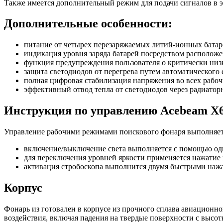
Также имеется дополнительный режим для подачи сигналов в 
Дополнительные особенности:
питание от четырех перезаряжаемых литий-ионных батаре
индикация уровня заряда батарей посредством располож
функция предупреждения пользователя о критически низк
защита светодиодов от перегрева путем автоматического
полная цифровая стабилизация напряжения во всех рабоч
эффективный отвод тепла от светодиодов через радиатор
Инструкция по управлению Acebeam X6
Управление рабочими режимами поискового фонаря выполняетс
включение/выключение света выполняется с помощью од
для переключения уровней яркости применяется нажатие 
активация стробоскопа выполнится двумя быстрыми нажат
Корпус
Фонарь из готовален в корпусе из прочного сплава авиационн
воздействия, включая падения на твердые поверхности с высо