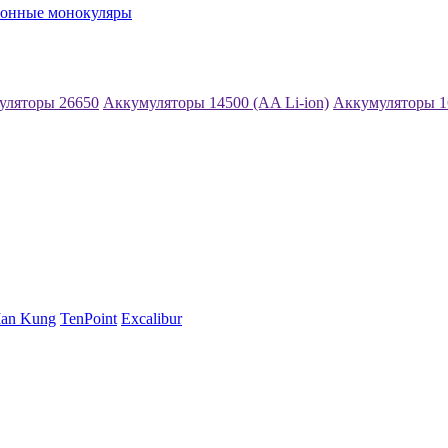
ионные монокуляры
уляторы 26650
Аккумуляторы 14500 (AA Li-ion)
Аккумуляторы 1
an Kung
TenPoint
Excalibur