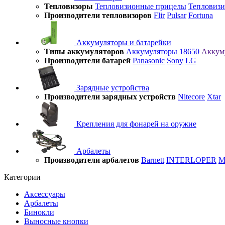
Тепловизоры
Тепловизионные прицелы
Тепловиз
Производители тепловизоров
Flir
Pulsar
Fortuna
Аккумуляторы и батарейки
Типы аккумуляторов
Аккумуляторы 18650
Аккум
Производители батарей
Panasonic
Sony
LG
Зарядные устройства
Производители зарядных устройств
Nitecore
Xtar
Крепления для фонарей на оружие
Арбалеты
Производители арбалетов
Barnett
INTERLOPER
M
Категории
Аксессуары
Арбалеты
Бинокли
Выносные кнопки