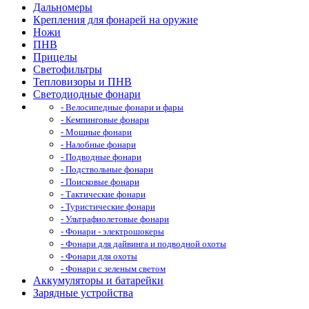
Дальномеры
Крепления для фонарей на оружие
Ножи
ПНВ
Прицелы
Светофильтры
Тепловизоры и ПНВ
Светодиодные фонари
- Велосипедные фонари и фары
- Кемпинговые фонари
- Мощные фонари
- Налобные фонари
- Подводные фонари
- Подствольные фонари
- Поисковые фонари
- Тактические фонари
- Туристические фонари
- Ультрафиолетовые фонари
- Фонари - электрошокеры
- Фонари для дайвинга и подводной охоты
- Фонари для охоты
- Фонари с зеленым светом
Аккумуляторы и батарейки
Зарядные устройства