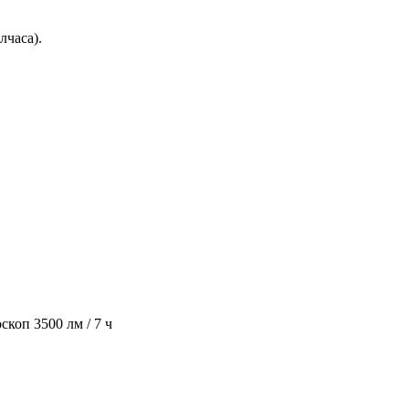
лчаса).
боскоп 3500 лм / 7 ч