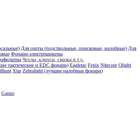
рсальные)
Для охоты (подствольные, поисковые, налобные)
Для
овые
Фонари-электрошокеры
тофильтры
Чехлы, клипсы, смазка и т.д.
шие тактические и EDC фонари)
Eagletac
Fenix
Nitecore
Olight
ilhunt
Xtar
Zebralight (лучшие налобные фонари)
Ganzo