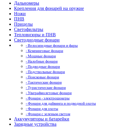
Дальномеры
Крепления для фонарей на оружие
Ножи
ПНВ
Прицелы
Светофильтры
Тепловизоры и ПНВ
Светодиодные фонари
- Велосипедные фонари и фары
- Кемпинговые фонари
- Мощные фонари
- Налобные фонари
- Подводные фонари
- Подствольные фонари
- Поисковые фонари
- Тактические фонари
- Туристические фонари
- Ультрафиолетовые фонари
- Фонари - электрошокеры
- Фонари для дайвинга и подводной охоты
- Фонари для охоты
- Фонари с зеленым светом
Аккумуляторы и батарейки
Зарядные устройства