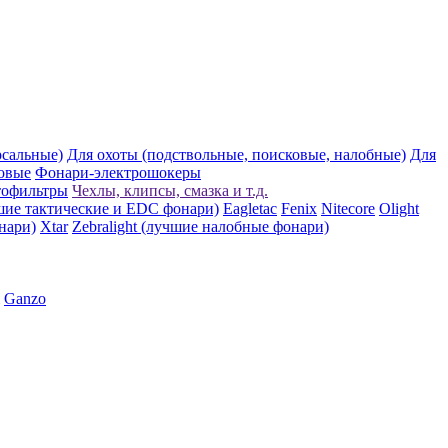
рсальные)
Для охоты (подствольные, поисковые, налобные)
Для
овые
Фонари-электрошокеры
тофильтры
Чехлы, клипсы, смазка и т.д.
шие тактические и EDC фонари)
Eagletac
Fenix
Nitecore
Olight
нари)
Xtar
Zebralight (лучшие налобные фонари)
Ganzo