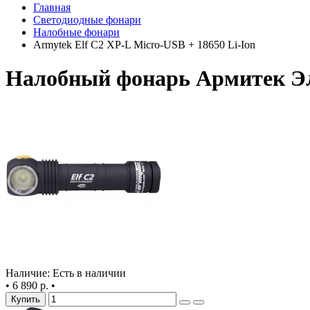
Главная
Светодиодные фонари
Налобные фонари
Armytek Elf C2 XP-L Micro-USB + 18650 Li-Ion
Налобный фонарь Армитек Э
Наличие: Есть в наличии
•
6 890 р.
•
Купить