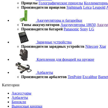
Прицелы
Голографические прицелы
Коллиматорны
Производители прицелов
Sightmark
Leica
Leupold
A
Аккумуляторы и батарейки
Типы аккумуляторов
Аккумуляторы 18650
Аккум
Производители батарей
Panasonic
Sony
LG
Зарядные устройства
Производители зарядных устройств
Nitecore
Xtar
Крепления для фонарей на оружие
Арбалеты
Производители арбалетов
TenPoint
Excalibur
Barnet
Категории
Аксессуары
Арбалеты
Бинокли
Выносные кнопки