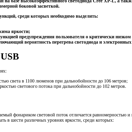
н на базе высокоэффективного светодиода Cree XP-L, а так
омерной боковой засветкой.
нкций, среди которых необходимо выделить:
жима яркости;
ункцией предупреждения пользователя о критически низком 
лючающий вероятность перегрева светодиода и электронны
 USB
ях:
стью света в 1100 люменов при дальнобойности до 106 метров;
костью светового потока при дальнобойности до 102 метров.
емый фонариком световой поток отличается равномерностью и н
ать в шести различных уровнях яркости, среди которых: