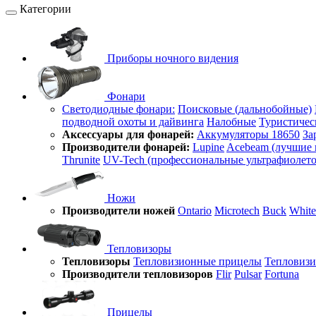
Категории
Приборы ночного видения
Фонари
Светодиодные фонари:
Поисковые (дальнобойные)
подводной охоты и дайвинга
Налобные
Туристичес
Аксессуары для фонарей:
Аккумуляторы 18650
За
Производители фонарей:
Lupine
Acebeam (лучшие 
Thrunite
UV-Tech (профессиональные ультрафиолет
Ножи
Производители ножей
Ontario
Microtech
Buck
White
Тепловизоры
Тепловизоры
Тепловизионные прицелы
Тепловиз
Производители тепловизоров
Flir
Pulsar
Fortuna
Прицелы