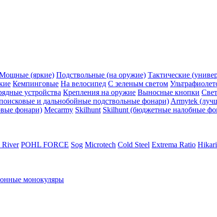
Мощные (яркие)
Подствольные (на оружие)
Тактические (униве
кие
Кемпинговые
На велосипед
С зеленым светом
Ультрафиолет
рядные устройства
Крепления на оружие
Выносные кнопки
Све
поисковые и дальнобойные подствольные фонари)
Armytek (луч
овые фонари)
Mecarmy
Skilhunt
Skilhunt (бюджетные налобные фо
 River
POHL FORCE
Sog
Microtech
Cold Steel
Extrema Ratio
Hikari
ионные монокуляры