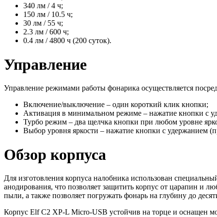
340 лм / 4 ч;
150 лм / 10.5 ч;
30 лм / 55 ч;
2.3 лм / 600 ч;
0.4 лм / 4800 ч (200 суток).
Управление
Управление режимами работы фонарика осуществляется посред
Включение/выключение – один короткий клик кнопки;
Активация в минимальном режиме – нажатие кнопки с у
Турбо режим – два щелчка кнопки при любом уровне ярк
Выбор уровня яркости – нажатие кнопки с удержанием (
Обзор корпуса
Для изготовления корпуса налобника использован специальн
анодирования, что позволяет защитить корпус от царапин и лю
пыли, а также позволяет погружать фонарь на глубину до десят
Корпус Elf C2 XP-L Micro-USB устойчив на торце и оснащен м