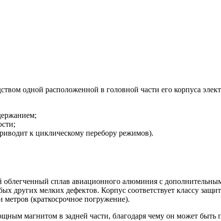
ством одной расположенной в головной части его корпуса элек
держанием;
ости;
приводит к циклическому перебору режимов).
ый облегченный сплав авиационного алюминия с дополнительны
бых других мелких дефектов. Корпус соответствует классу защи
и метров (краткосрочное погружение).
ощным магнитом в задней части, благодаря чему он может быть