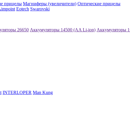
е прицелы
Магниферы (увеличители)
Оптические прицелы
impoint
Eotech
Swarovski
уляторы 26650
Аккумуляторы 14500 (AA Li-ion)
Аккумуляторы 1
t
INTERLOPER
Man Kung