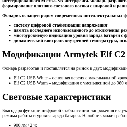
интегрированного Micro-USB интерфейса. Фонарь разработа
формирование плотного светового потока с широкой и равн
Фонарик оснащен рядом современных интеллектуальных фу
систему цифровой стабилизации напряжения;
память последнего использованного до отключения ре
многоуровневую индикацию уровня заряда батареи с ф
динамический контроль внутренней температуры, иск
Модификации Armytek Elf C2
Фонарь разработан и поставляется на рынок в двух модификаци
Elf C2 USB White – основная версия с максимальной ярко
Elf C2 USB Warm – модификация с уменьшенной до 980 яр
Световые характеристики
Благодаря функции цифровой стабилизации напряжения излуча
режима работы и уровня заряда батареи. Налобник может работ
900 лм / 2 ч;