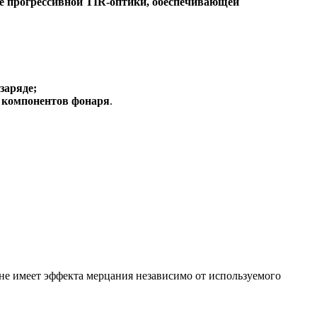
же прогрессивной TIR-оптики, обеспечивающей
заряде;
х компонентов фонаря
.
е имеет эффекта мерцания независимо от используемого