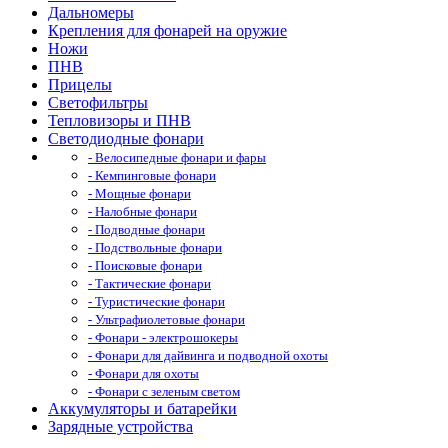
Дальномеры
Крепления для фонарей на оружие
Ножи
ПНВ
Прицелы
Светофильтры
Тепловизоры и ПНВ
Светодиодные фонари
- Велосипедные фонари и фары
- Кемпинговые фонари
- Мощные фонари
- Налобные фонари
- Подводные фонари
- Подствольные фонари
- Поисковые фонари
- Тактические фонари
- Туристические фонари
- Ультрафиолетовые фонари
- Фонари - электрошокеры
- Фонари для дайвинга и подводной охоты
- Фонари для охоты
- Фонари с зеленым светом
Аккумуляторы и батарейки
Зарядные устройства