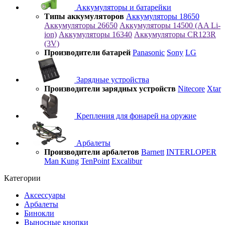
Аккумуляторы и батарейки
Типы аккумуляторов
Аккумуляторы 18650
Аккумуляторы 26650
Аккумуляторы 14500 (AA Li-
ion)
Аккумуляторы 16340
Аккумуляторы CR123R
(3V)
Производители батарей
Panasonic
Sony
LG
Зарядные устройства
Производители зарядных устройств
Nitecore
Xtar
Крепления для фонарей на оружие
Арбалеты
Производители арбалетов
Barnett
INTERLOPER
Man Kung
TenPoint
Excalibur
Категории
Аксессуары
Арбалеты
Бинокли
Выносные кнопки