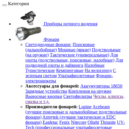
Категории
Приборы ночного видения
Фонари
Светодиодные фонари:
Поисковые
(дальнобойные)
Мощные (яркие)
Подствольные
(на оружие)
Тактические (универсальные)
Для
охоты (подствольные, поисковые, налобные)
Для
подводной охоты и дайвинга
Налобные
Туристические
Кемпинговые
На велосипед
С
зеленым светом
Ультрафиолетовые
Фонари-
электрошокеры
Аксессуары для фонарей:
Аккумуляторы 18650
Зарядные устройства
Крепления на оружие
Выносные кнопки
Светофильтры
Чехлы, клипсы,
смазка и т.д.
Производители фонарей:
Lupine
Acebeam
(лучшие поисковые и дальнобойные подствольные
фонари)
Armytek (лучшие тактические и EDC
фонари)
Eagletac
Fenix
Nitecore
Olight
Thrunite
UV-
Tech (профессиональные ультрафиолетовые