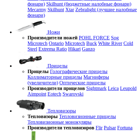
фонари)
Skilhunt (бюджетные налобные фонари)
Mecarmy
Skilhunt
Xtar
Zebralight (лучшие налобные
фонари)
Ножи
Производители ножей
POHL FORCE
Sog
Microtech
Ontario
Microtech
Buck
White River
Cold
Steel
Extrema Ratio
Hikari
Ganzo
Прицелы
Прицелы
Голографические прицелы
Коллиматорные прицелы
Магниферы
(увеличители)
Оптические прицелы
Производители прицелов
Sightmark
Leica
Leupold
Aimpoint
Eotech
Swarovski
Тепловизоры
Тепловизоры
Тепловизионные прицелы
Тепловизионные монокуляры
Производители тепловизоров
Flir
Pulsar
Fortuna