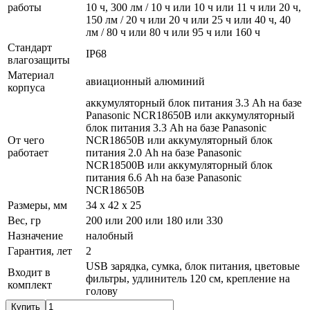
работы
10 ч, 300 лм / 10 ч или 10 ч или 11 ч или 20 ч,
150 лм / 20 ч или 20 ч или 25 ч или 40 ч, 40
лм / 80 ч или 80 ч или 95 ч или 160 ч
Стандарт
IP68
влагозащиты
Материал
авиационный алюминий
корпуса
аккумуляторный блок питания 3.3 Ah на базе
Panasonic NCR18650B или аккумуляторный
блок питания 3.3 Ah на базе Panasonic
От чего
NCR18650B или аккумуляторный блок
работает
питания 2.0 Ah на базе Panasonic
NCR18500B или аккумуляторный блок
питания 6.6 Ah на базе Panasonic
NCR18650B
Размеры, мм
34 x 42 x 25
Вес, гр
200 или 200 или 180 или 330
Назначение
налобный
Гарантия, лет
2
USB зарядка, сумка, блок питания, цветовые
Входит в
фильтры, удлинитель 120 см, крепление на
комплект
голову
Купить