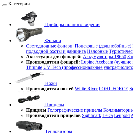
Категории
Приборы ночного видения
Фонари
Светодиодные фонари:
Поисковые (дальнобойные)
подводной охоты и дайвинга
Налобные
Туристичес
Аксессуары для фонарей:
Аккумуляторы 18650
За
Производители фонарей:
Lupine
Acebeam (лучшие 
Thrunite
UV-Tech (профессиональные ультрафиолет
Ножи
Производители ножей
White River
POHL FORCE
S
Прицелы
Прицелы
Голографические прицелы
Коллиматорны
Производители прицелов
Sightmark
Leica
Leupold
A
Тепловизоры