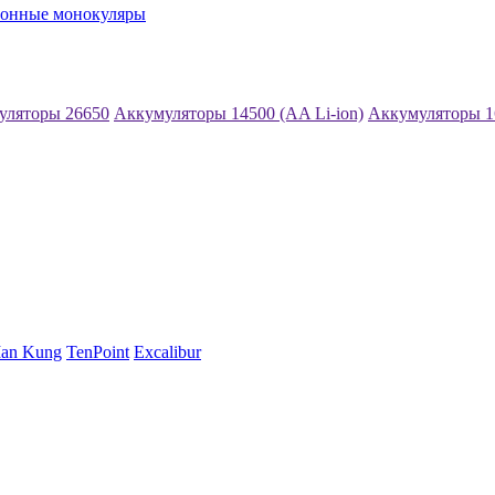
ионные монокуляры
уляторы 26650
Аккумуляторы 14500 (AA Li-ion)
Аккумуляторы 1
an Kung
TenPoint
Excalibur