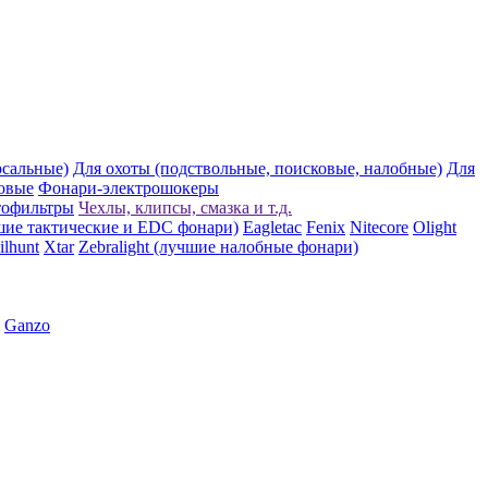
рсальные)
Для охоты (подствольные, поисковые, налобные)
Для
овые
Фонари-электрошокеры
тофильтры
Чехлы, клипсы, смазка и т.д.
шие тактические и EDC фонари)
Eagletac
Fenix
Nitecore
Olight
ilhunt
Xtar
Zebralight (лучшие налобные фонари)
Ganzo