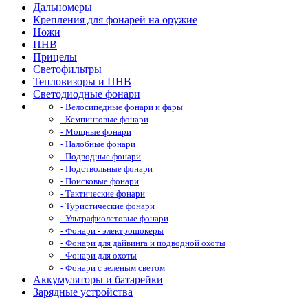
Дальномеры
Крепления для фонарей на оружие
Ножи
ПНВ
Прицелы
Светофильтры
Тепловизоры и ПНВ
Светодиодные фонари
- Велосипедные фонари и фары
- Кемпинговые фонари
- Мощные фонари
- Налобные фонари
- Подводные фонари
- Подствольные фонари
- Поисковые фонари
- Тактические фонари
- Туристические фонари
- Ультрафиолетовые фонари
- Фонари - электрошокеры
- Фонари для дайвинга и подводной охоты
- Фонари для охоты
- Фонари с зеленым светом
Аккумуляторы и батарейки
Зарядные устройства