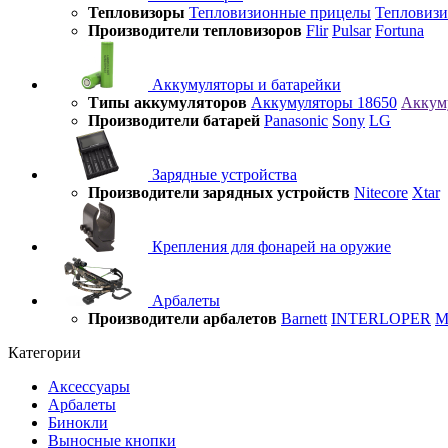
Тепловизоры
Тепловизионные прицелы
Тепловиз
Производители тепловизоров
Flir
Pulsar
Fortuna
Аккумуляторы и батарейки
Типы аккумуляторов
Аккумуляторы 18650
Аккум
Производители батарей
Panasonic
Sony
LG
Зарядные устройства
Производители зарядных устройств
Nitecore
Xtar
Крепления для фонарей на оружие
Арбалеты
Производители арбалетов
Barnett
INTERLOPER
M
Категории
Аксессуары
Арбалеты
Бинокли
Выносные кнопки