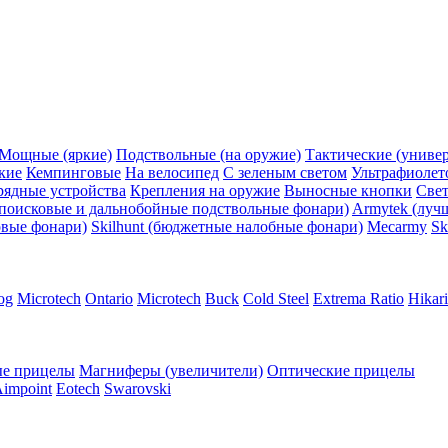
Мощные (яркие)
Подствольные (на оружие)
Тактические (униве
кие
Кемпинговые
На велосипед
С зеленым светом
Ультрафиолет
рядные устройства
Крепления на оружие
Выносные кнопки
Све
поисковые и дальнобойные подствольные фонари)
Armytek (луч
овые фонари)
Skilhunt (бюджетные налобные фонари)
Mecarmy
Sk
og
Microtech
Ontario
Microtech
Buck
Cold Steel
Extrema Ratio
Hikari
е прицелы
Магниферы (увеличители)
Оптические прицелы
impoint
Eotech
Swarovski