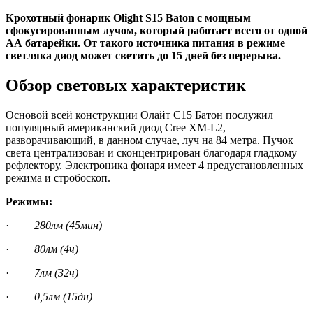
Крохотный фонарик Olight S15 Baton с мощным
сфокусированным лучом, который работает всего от одной
АА батарейки. От такого источника питания в режиме
светляка диод может светить до 15 дней без перерыва.
Обзор световых характеристик
Основой всей конструкции Олайт С15 Батон послужил
популярный американский диод Cree XM-L2,
разворачивающий, в данном случае, луч на 84 метра. Пучок
света централизован и сконцентрирован благодаря гладкому
рефлектору. Электроника фонаря имеет 4 предустановленных
режима и стробоскоп.
Режимы:
·
280лм (45мин)
·
80лм (4ч)
·
7лм (32ч)
·
0,5лм (15дн)