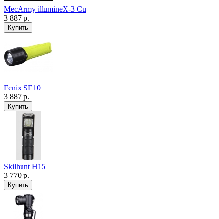
MecArmy illumineX-3 Cu
3 887 р.
Fenix SE10
3 887 р.
Skilhunt H15
3 770 р.