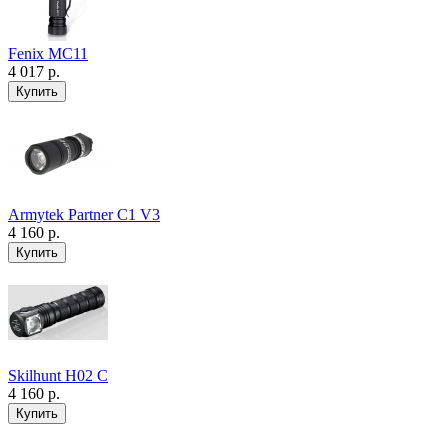
Fenix MC11
4 017 р.
Armytek Partner C1 V3
4 160 р.
Skilhunt H02 C
4 160 р.