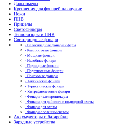
Дальномеры
Крепления для фонарей на оружие
Ножи
ПНВ
Прицелы
Светофильтры
Тепловизоры и ПНВ
Светодиодные фонари
- Велосипедные фонари и фары
- Кемпинговые фонари
- Мощные фонари
- Налобные фонари
- Подводные фонари
- Подствольные фонари
- Поисковые фонари
- Тактические фонари
- Туристические фонари
- Ультрафиолетовые фонари
- Фонари - электрошокеры
- Фонари для дайвинга и подводной охоты
- Фонари для охоты
- Фонари с зеленым светом
Аккумуляторы и батарейки
Зарядные устройства