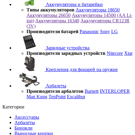
Аккумуляторы и батарейки
Типы аккумуляторов
Аккумуляторы 18650
Аккумуляторы 26650
Аккумуляторы 14500 (AA Li-
ion)
Аккумуляторы 16340
Аккумуляторы CR123R
(3V)
Производители батарей
Panasonic
Sony
LG
Зарядные устройства
Производители зарядных устройств
Nitecore
Xtar
Крепления для фонарей на оружие
Арбалеты
Производители арбалетов
Barnett
INTERLOPER
Man Kung
TenPoint
Excalibur
Категории
Аксессуары
Арбалеты
Бинокли
Выносные кнопки