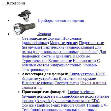
Категории
Приборы ночного видения
Фонари
Светодиодные фонари:
Поисковые
(дальнобойные)
Мощные (яркие)
Подствольные
(на оружие)
Тактические (универсальные)
Для
охоты (подствольные, поисковые, налобные)
Для
подводной охоты и дайвинга
Налобные
Туристические
Кемпинговые
На велосипед
С
зеленым светом
Ультрафиолетовые
Фонари-
электрошокеры
Аксессуары для фонарей:
Аккумуляторы 18650
Зарядные устройства
Крепления на оружие
Выносные кнопки
Светофильтры
Чехлы, клипсы,
смазка и т.д.
Производители фонарей:
Lupine
Acebeam
(лучшие поисковые и дальнобойные подствольные
фонари)
Armytek (лучшие тактические и EDC
фонари)
Eagletac
Fenix
Nitecore
Olight
Thrunite
UV-
Tech (профессиональные ультрафиолетовые