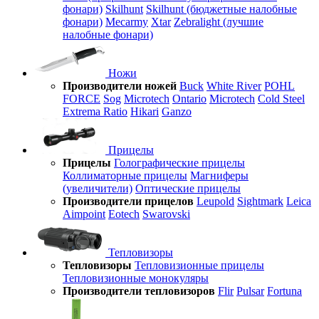
фонари)
Skilhunt
Skilhunt (бюджетные налобные
фонари)
Mecarmy
Xtar
Zebralight (лучшие
налобные фонари)
Ножи
Производители ножей
Buck
White River
POHL
FORCE
Sog
Microtech
Ontario
Microtech
Cold Steel
Extrema Ratio
Hikari
Ganzo
Прицелы
Прицелы
Голографические прицелы
Коллиматорные прицелы
Магниферы
(увеличители)
Оптические прицелы
Производители прицелов
Leupold
Sightmark
Leica
Aimpoint
Eotech
Swarovski
Тепловизоры
Тепловизоры
Тепловизионные прицелы
Тепловизионные монокуляры
Производители тепловизоров
Flir
Pulsar
Fortuna