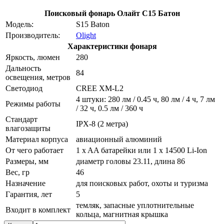
Поисковый фонарь Олайт С15 Батон
Модель:
S15 Baton
Производитель:
Olight
Характеристики фонаря
Яркость, люмен
280
Дальность
84
освещения, метров
Светодиод
CREE XM-L2
4 штуки: 280 лм / 0.45 ч, 80 лм / 4 ч, 7 лм
Режимы работы
/ 32 ч, 0.5 лм / 360 ч
Стандарт
IPX-8 (2 метра)
влагозащиты
Материал корпуса
авиационный алюминий
От чего работает
1 x AA батарейки или 1 x 14500 Li-Ion
Размеры, мм
диаметр головы 23.11, длина 86
Вес, гр
46
Назначение
для поисковых работ, охоты и туризма
Гарантия, лет
5
темляк, запасные уплотнительные
Входит в комплект
кольца, магнитная крышка