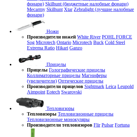
фонари)
Skilhunt (бюджетные налобные фонари)
Mecarmy
Skilhunt
Xtar
Zebralight (лучшие налобные
фонари)
Ножи
Производители ножей
White River
POHL FORCE
Sog
Microtech
Ontario
Microtech
Buck
Cold Steel
Extrema Ratio
Hikari
Ganzo
Прицелы
Прицелы
Голографические прицелы
Коллиматорные прицелы
Магниферы
(увеличители)
Оптические прицелы
Производители прицелов
Sightmark
Leica
Leupold
Aimpoint
Eotech
Swarovski
Тепловизоры
Тепловизоры
Тепловизионные прицелы
Тепловизионные монокуляры
Производители тепловизоров
Flir
Pulsar
Fortuna