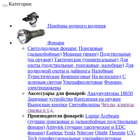
Категории
Приборы ночного видения
Фонари
Светодиодные фонари:
Поисковые
(дальнобойные)
Мощные (яркие)
Подствольные
(на оружие)
Тактические (универсальные)
Для
охоты (подствольные, поисковые, налобные)
Для
подводной охоты и дайвинга
Налобные
Туристические
Кемпинговые
На велосипед
С
зеленым светом
Ультрафиолетовые
Фонари-
электрошокеры
Аксессуары для фонарей:
Аккумуляторы 18650
Зарядные устройства
Крепления на оружие
Выносные кнопки
Светофильтры
Чехлы, клипсы,
смазка и т.д.
Производители фонарей:
Lupine
Acebeam
(лучшие поисковые и дальнобойные подствольные
фонари)
Armytek (лучшие тактические и EDC
фонари)
Eagletac
Fenix
Nitecore
Olight
Thrunite
UV-
Tech (профессиональные ультрафиолетовые