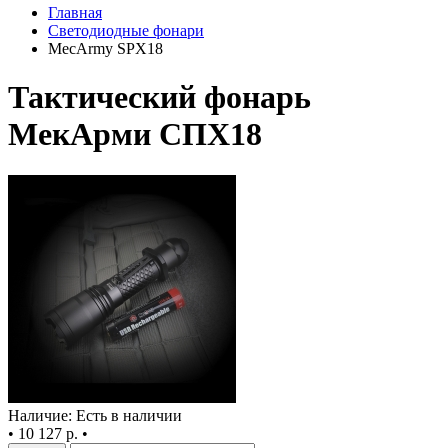
Главная
Светодиодные фонари
MecArmy SPX18
Тактический фонарь
МекАрми СПХ18
Наличие: Есть в наличии
•
10 127 р.
•