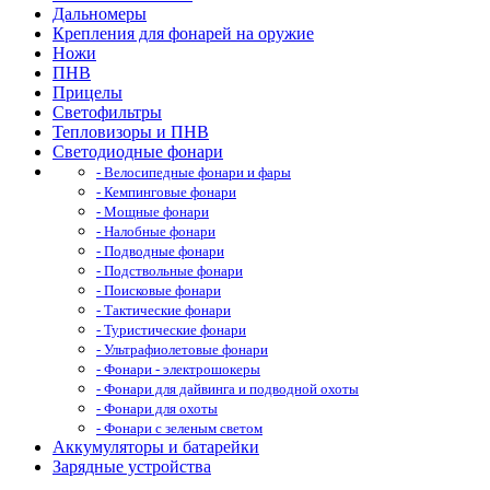
Дальномеры
Крепления для фонарей на оружие
Ножи
ПНВ
Прицелы
Светофильтры
Тепловизоры и ПНВ
Светодиодные фонари
- Велосипедные фонари и фары
- Кемпинговые фонари
- Мощные фонари
- Налобные фонари
- Подводные фонари
- Подствольные фонари
- Поисковые фонари
- Тактические фонари
- Туристические фонари
- Ультрафиолетовые фонари
- Фонари - электрошокеры
- Фонари для дайвинга и подводной охоты
- Фонари для охоты
- Фонари с зеленым светом
Аккумуляторы и батарейки
Зарядные устройства