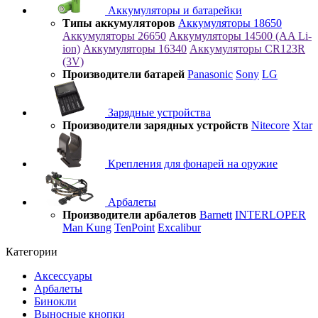
Аккумуляторы и батарейки
Типы аккумуляторов
Аккумуляторы 18650
Аккумуляторы 26650
Аккумуляторы 14500 (AA Li-
ion)
Аккумуляторы 16340
Аккумуляторы CR123R
(3V)
Производители батарей
Panasonic
Sony
LG
Зарядные устройства
Производители зарядных устройств
Nitecore
Xtar
Крепления для фонарей на оружие
Арбалеты
Производители арбалетов
Barnett
INTERLOPER
Man Kung
TenPoint
Excalibur
Категории
Аксессуары
Арбалеты
Бинокли
Выносные кнопки