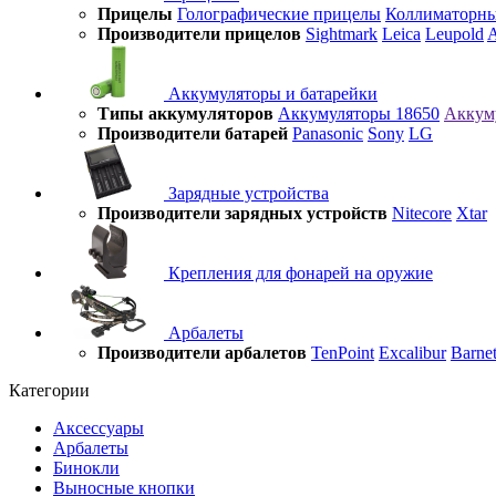
Прицелы
Голографические прицелы
Коллиматорны
Производители прицелов
Sightmark
Leica
Leupold
A
Аккумуляторы и батарейки
Типы аккумуляторов
Аккумуляторы 18650
Аккум
Производители батарей
Panasonic
Sony
LG
Зарядные устройства
Производители зарядных устройств
Nitecore
Xtar
Крепления для фонарей на оружие
Арбалеты
Производители арбалетов
TenPoint
Excalibur
Barnet
Категории
Аксессуары
Арбалеты
Бинокли
Выносные кнопки