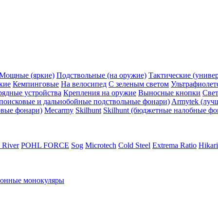
Мощные (яркие)
Подствольные (на оружие)
Тактические (униве
кие
Кемпинговые
На велосипед
С зеленым светом
Ультрафиолет
рядные устройства
Крепления на оружие
Выносные кнопки
Све
поисковые и дальнобойные подствольные фонари)
Armytek (луч
овые фонари)
Mecarmy
Skilhunt
Skilhunt (бюджетные налобные фо
 River
POHL FORCE
Sog
Microtech
Cold Steel
Extrema Ratio
Hikari
ионные монокуляры