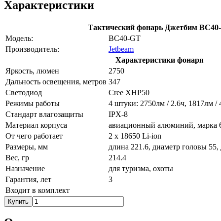
Характеристики
Тактический фонарь Джетбим ВС40
Модель:
BC40-GT
Производитель:
Jetbeam
Характеристики фонаря
Яркость, люмен
2750
Дальность освещения, метров
347
Светодиод
Cree XHP50
Режимы работы
4 штуки: 2750лм / 2.6ч, 1817лм / 
Стандарт влагозащиты
IPX-8
Материал корпуса
авиационный алюминий, марка 
От чего работает
2 х 18650 Li-ion
Размеры, мм
длина 221.6, диаметр головы 55,
Вес, гр
214.4
Назначение
для туризма, охоты
Гарантия, лет
3
Входит в комплект
Купить