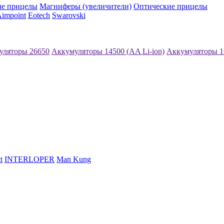
е прицелы
Магниферы (увеличители)
Оптические прицелы
impoint
Eotech
Swarovski
уляторы 26650
Аккумуляторы 14500 (AA Li-ion)
Аккумуляторы 1
t
INTERLOPER
Man Kung