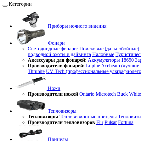
Категории
Приборы ночного видения
Фонари
Светодиодные фонари:
Поисковые (дальнобойные)
подводной охоты и дайвинга
Налобные
Туристичес
Аксессуары для фонарей:
Аккумуляторы 18650
За
Производители фонарей:
Lupine
Acebeam (лучшие 
Thrunite
UV-Tech (профессиональные ультрафиолет
Ножи
Производители ножей
Ontario
Microtech
Buck
White
Тепловизоры
Тепловизоры
Тепловизионные прицелы
Тепловиз
Производители тепловизоров
Flir
Pulsar
Fortuna
Прицелы