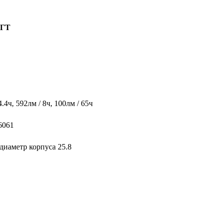
-ГТ
4.4ч, 592лм / 8ч, 100лм / 65ч
6061
 диаметр корпуса 25.8