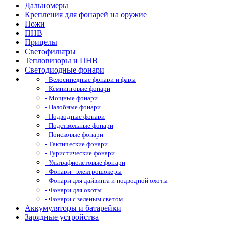
Дальномеры
Крепления для фонарей на оружие
Ножи
ПНВ
Прицелы
Светофильтры
Тепловизоры и ПНВ
Светодиодные фонари
- Велосипедные фонари и фары
- Кемпинговые фонари
- Мощные фонари
- Налобные фонари
- Подводные фонари
- Подствольные фонари
- Поисковые фонари
- Тактические фонари
- Туристические фонари
- Ультрафиолетовые фонари
- Фонари - электрошокеры
- Фонари для дайвинга и подводной охоты
- Фонари для охоты
- Фонари с зеленым светом
Аккумуляторы и батарейки
Зарядные устройства