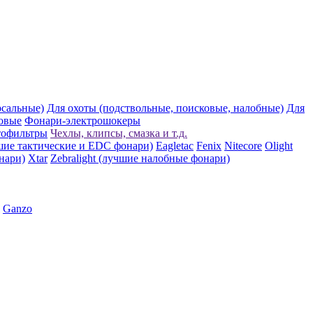
рсальные)
Для охоты (подствольные, поисковые, налобные)
Для
овые
Фонари-электрошокеры
тофильтры
Чехлы, клипсы, смазка и т.д.
шие тактические и EDC фонари)
Eagletac
Fenix
Nitecore
Olight
нари)
Xtar
Zebralight (лучшие налобные фонари)
Ganzo