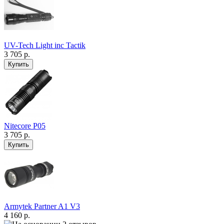
UV-Tech Light inc Tactik
3 705 р.
Nitecore P05
3 705 р.
Armytek Partner A1 V3
4 160 р.