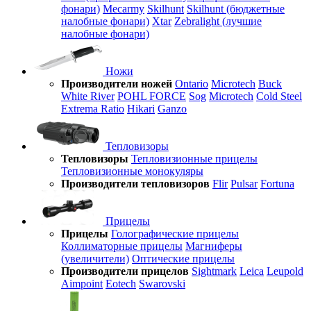
фонари)
Mecarmy
Skilhunt
Skilhunt (бюджетные
налобные фонари)
Xtar
Zebralight (лучшие
налобные фонари)
Ножи
Производители ножей
Ontario
Microtech
Buck
White River
POHL FORCE
Sog
Microtech
Cold Steel
Extrema Ratio
Hikari
Ganzo
Тепловизоры
Тепловизоры
Тепловизионные прицелы
Тепловизионные монокуляры
Производители тепловизоров
Flir
Pulsar
Fortuna
Прицелы
Прицелы
Голографические прицелы
Коллиматорные прицелы
Магниферы
(увеличители)
Оптические прицелы
Производители прицелов
Sightmark
Leica
Leupold
Aimpoint
Eotech
Swarovski