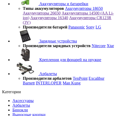
Аккумуляторы и батарейки
Типы аккумуляторов
Аккумуляторы 18650
Аккумуляторы 26650
Аккумуляторы 14500 (AA Li-
ion)
Аккумуляторы 16340
Аккумуляторы CR123R
(3V)
Производители батарей
Panasonic
Sony
LG
Зарядные устройства
Производители зарядных устройств
Nitecore
Xtar
Крепления для фонарей на оружие
Арбалеты
Производители арбалетов
TenPoint
Excalibur
Barnett
INTERLOPER
Man Kung
Категории
Аксессуары
Арбалеты
Бинокли
Выносные кнопки