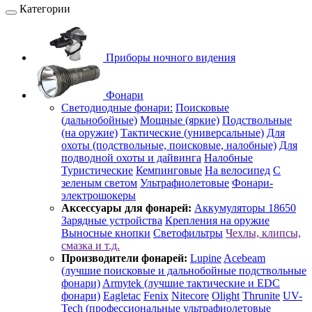
Категории
Приборы ночного видения
Фонари
Светодиодные фонари:
Поисковые
(дальнобойные)
Мощные (яркие)
Подствольные
(на оружие)
Тактические (универсальные)
Для
охоты (подствольные, поисковые, налобные)
Для
подводной охоты и дайвинга
Налобные
Туристические
Кемпинговые
На велосипед
С
зеленым светом
Ультрафиолетовые
Фонари-
электрошокеры
Аксессуары для фонарей:
Аккумуляторы 18650
Зарядные устройства
Крепления на оружие
Выносные кнопки
Светофильтры
Чехлы, клипсы,
смазка и т.д.
Производители фонарей:
Lupine
Acebeam
(лучшие поисковые и дальнобойные подствольные
фонари)
Armytek (лучшие тактические и EDC
фонари)
Eagletac
Fenix
Nitecore
Olight
Thrunite
UV-
Tech (профессиональные ультрафиолетовые