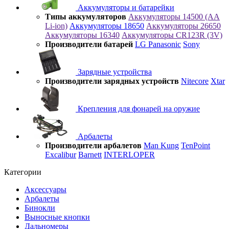
Аккумуляторы и батарейки
Типы аккумуляторов
Аккумуляторы 14500 (AA
Li-ion)
Аккумуляторы 18650
Аккумуляторы 26650
Аккумуляторы 16340
Аккумуляторы CR123R (3V)
Производители батарей
LG
Panasonic
Sony
Зарядные устройства
Производители зарядных устройств
Nitecore
Xtar
Крепления для фонарей на оружие
Арбалеты
Производители арбалетов
Man Kung
TenPoint
Excalibur
Barnett
INTERLOPER
Категории
Аксессуары
Арбалеты
Бинокли
Выносные кнопки
Дальномеры