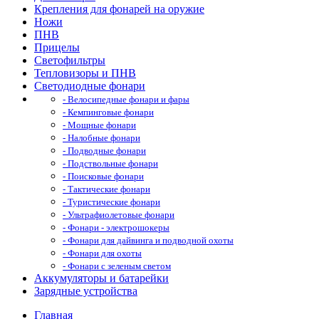
Крепления для фонарей на оружие
Ножи
ПНВ
Прицелы
Светофильтры
Тепловизоры и ПНВ
Светодиодные фонари
- Велосипедные фонари и фары
- Кемпинговые фонари
- Мощные фонари
- Налобные фонари
- Подводные фонари
- Подствольные фонари
- Поисковые фонари
- Тактические фонари
- Туристические фонари
- Ультрафиолетовые фонари
- Фонари - электрошокеры
- Фонари для дайвинга и подводной охоты
- Фонари для охоты
- Фонари с зеленым светом
Аккумуляторы и батарейки
Зарядные устройства
Главная