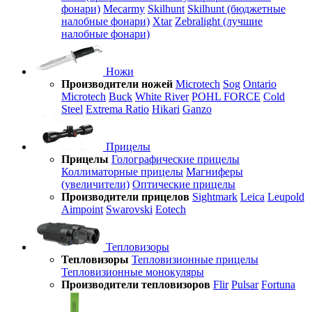
фонари)
Mecarmy
Skilhunt
Skilhunt (бюджетные
налобные фонари)
Xtar
Zebralight (лучшие
налобные фонари)
Ножи
Производители ножей
Microtech
Sog
Ontario
Microtech
Buck
White River
POHL FORCE
Cold
Steel
Extrema Ratio
Hikari
Ganzo
Прицелы
Прицелы
Голографические прицелы
Коллиматорные прицелы
Магниферы
(увеличители)
Оптические прицелы
Производители прицелов
Sightmark
Leica
Leupold
Aimpoint
Swarovski
Eotech
Тепловизоры
Тепловизоры
Тепловизионные прицелы
Тепловизионные монокуляры
Производители тепловизоров
Flir
Pulsar
Fortuna