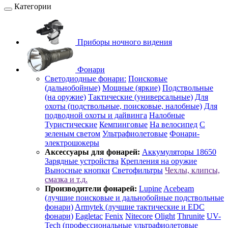
Категории
Приборы ночного видения
Фонари
Светодиодные фонари:
Поисковые
(дальнобойные)
Мощные (яркие)
Подствольные
(на оружие)
Тактические (универсальные)
Для
охоты (подствольные, поисковые, налобные)
Для
подводной охоты и дайвинга
Налобные
Туристические
Кемпинговые
На велосипед
С
зеленым светом
Ультрафиолетовые
Фонари-
электрошокеры
Аксессуары для фонарей:
Аккумуляторы 18650
Зарядные устройства
Крепления на оружие
Выносные кнопки
Светофильтры
Чехлы, клипсы,
смазка и т.д.
Производители фонарей:
Lupine
Acebeam
(лучшие поисковые и дальнобойные подствольные
фонари)
Armytek (лучшие тактические и EDC
фонари)
Eagletac
Fenix
Nitecore
Olight
Thrunite
UV-
Tech (профессиональные ультрафиолетовые