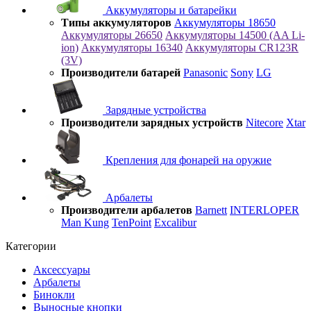
Аккумуляторы и батарейки
Типы аккумуляторов
Аккумуляторы 18650
Аккумуляторы 26650
Аккумуляторы 14500 (AA Li-
ion)
Аккумуляторы 16340
Аккумуляторы CR123R
(3V)
Производители батарей
Panasonic
Sony
LG
Зарядные устройства
Производители зарядных устройств
Nitecore
Xtar
Крепления для фонарей на оружие
Арбалеты
Производители арбалетов
Barnett
INTERLOPER
Man Kung
TenPoint
Excalibur
Категории
Аксессуары
Арбалеты
Бинокли
Выносные кнопки