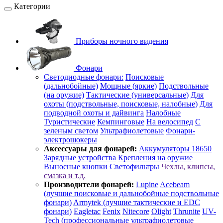
Категории
Приборы ночного видения
Фонари
Светодиодные фонари:
Поисковые
(дальнобойные)
Мощные (яркие)
Подствольные
(на оружие)
Тактические (универсальные)
Для
охоты (подствольные, поисковые, налобные)
Для
подводной охоты и дайвинга
Налобные
Туристические
Кемпинговые
На велосипед
С
зеленым светом
Ультрафиолетовые
Фонари-
электрошокеры
Аксессуары для фонарей:
Аккумуляторы 18650
Зарядные устройства
Крепления на оружие
Выносные кнопки
Светофильтры
Чехлы, клипсы,
смазка и т.д.
Производители фонарей:
Lupine
Acebeam
(лучшие поисковые и дальнобойные подствольные
фонари)
Armytek (лучшие тактические и EDC
фонари)
Eagletac
Fenix
Nitecore
Olight
Thrunite
UV-
Tech (профессиональные ультрафиолетовые