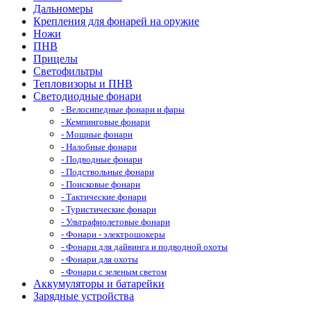
Дальномеры
Крепления для фонарей на оружие
Ножи
ПНВ
Прицелы
Светофильтры
Тепловизоры и ПНВ
Светодиодные фонари
- Велосипедные фонари и фары
- Кемпинговые фонари
- Мощные фонари
- Налобные фонари
- Подводные фонари
- Подствольные фонари
- Поисковые фонари
- Тактические фонари
- Туристические фонари
- Ультрафиолетовые фонари
- Фонари - электрошокеры
- Фонари для дайвинга и подводной охоты
- Фонари для охоты
- Фонари с зеленым светом
Аккумуляторы и батарейки
Зарядные устройства