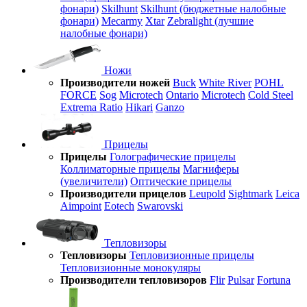
фонари)
Skilhunt
Skilhunt (бюджетные налобные
фонари)
Mecarmy
Xtar
Zebralight (лучшие
налобные фонари)
Ножи
Производители ножей
Buck
White River
POHL
FORCE
Sog
Microtech
Ontario
Microtech
Cold Steel
Extrema Ratio
Hikari
Ganzo
Прицелы
Прицелы
Голографические прицелы
Коллиматорные прицелы
Магниферы
(увеличители)
Оптические прицелы
Производители прицелов
Leupold
Sightmark
Leica
Aimpoint
Eotech
Swarovski
Тепловизоры
Тепловизоры
Тепловизионные прицелы
Тепловизионные монокуляры
Производители тепловизоров
Flir
Pulsar
Fortuna