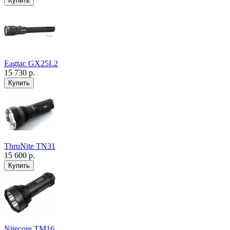
Eagtac GX25L2
15 730 р.
ThruNite TN31
15 600 р.
Nitecore TM16