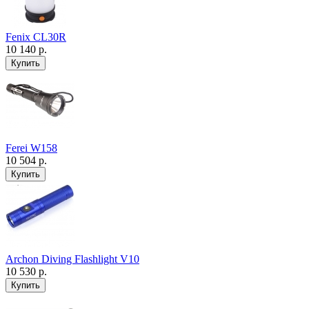
Fenix CL30R
10 140 р.
Ferei W158
10 504 р.
Archon Diving Flashlight V10
10 530 р.