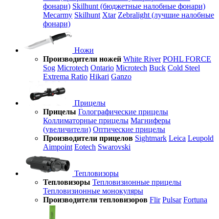
фонари)
Skilhunt (бюджетные налобные фонари)
Mecarmy
Skilhunt
Xtar
Zebralight (лучшие налобные
фонари)
Ножи
Производители ножей
White River
POHL FORCE
Sog
Microtech
Ontario
Microtech
Buck
Cold Steel
Extrema Ratio
Hikari
Ganzo
Прицелы
Прицелы
Голографические прицелы
Коллиматорные прицелы
Магниферы
(увеличители)
Оптические прицелы
Производители прицелов
Sightmark
Leica
Leupold
Aimpoint
Eotech
Swarovski
Тепловизоры
Тепловизоры
Тепловизионные прицелы
Тепловизионные монокуляры
Производители тепловизоров
Flir
Pulsar
Fortuna