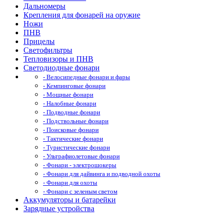
Дальномеры
Крепления для фонарей на оружие
Ножи
ПНВ
Прицелы
Светофильтры
Тепловизоры и ПНВ
Светодиодные фонари
- Велосипедные фонари и фары
- Кемпинговые фонари
- Мощные фонари
- Налобные фонари
- Подводные фонари
- Подствольные фонари
- Поисковые фонари
- Тактические фонари
- Туристические фонари
- Ультрафиолетовые фонари
- Фонари - электрошокеры
- Фонари для дайвинга и подводной охоты
- Фонари для охоты
- Фонари с зеленым светом
Аккумуляторы и батарейки
Зарядные устройства