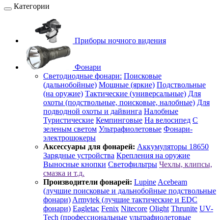
Категории
Приборы ночного видения
Фонари
Светодиодные фонари:
Поисковые
(дальнобойные)
Мощные (яркие)
Подствольные
(на оружие)
Тактические (универсальные)
Для
охоты (подствольные, поисковые, налобные)
Для
подводной охоты и дайвинга
Налобные
Туристические
Кемпинговые
На велосипед
С
зеленым светом
Ультрафиолетовые
Фонари-
электрошокеры
Аксессуары для фонарей:
Аккумуляторы 18650
Зарядные устройства
Крепления на оружие
Выносные кнопки
Светофильтры
Чехлы, клипсы,
смазка и т.д.
Производители фонарей:
Lupine
Acebeam
(лучшие поисковые и дальнобойные подствольные
фонари)
Armytek (лучшие тактические и EDC
фонари)
Eagletac
Fenix
Nitecore
Olight
Thrunite
UV-
Tech (профессиональные ультрафиолетовые