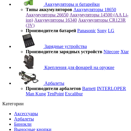
Аккумуляторы и батарейки
Типы аккумуляторов
Аккумуляторы 18650
Аккумуляторы 26650
Аккумуляторы 14500 (AA Li-
ion)
Аккумуляторы 16340
Аккумуляторы CR123R
(3V)
Производители батарей
Panasonic
Sony
LG
Зарядные устройства
Производители зарядных устройств
Nitecore
Xtar
Крепления для фонарей на оружие
Арбалеты
Производители арбалетов
Barnett
INTERLOPER
Man Kung
TenPoint
Excalibur
Категории
Аксессуары
Арбалеты
Бинокли
Выносные кнопки