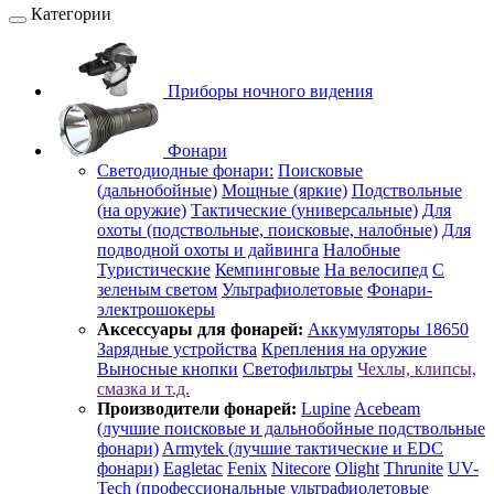
Категории
Приборы ночного видения
Фонари
Светодиодные фонари:
Поисковые
(дальнобойные)
Мощные (яркие)
Подствольные
(на оружие)
Тактические (универсальные)
Для
охоты (подствольные, поисковые, налобные)
Для
подводной охоты и дайвинга
Налобные
Туристические
Кемпинговые
На велосипед
С
зеленым светом
Ультрафиолетовые
Фонари-
электрошокеры
Аксессуары для фонарей:
Аккумуляторы 18650
Зарядные устройства
Крепления на оружие
Выносные кнопки
Светофильтры
Чехлы, клипсы,
смазка и т.д.
Производители фонарей:
Lupine
Acebeam
(лучшие поисковые и дальнобойные подствольные
фонари)
Armytek (лучшие тактические и EDC
фонари)
Eagletac
Fenix
Nitecore
Olight
Thrunite
UV-
Tech (профессиональные ультрафиолетовые