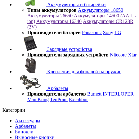
Аккумуляторы и батарейки
Типы аккумуляторов
Аккумуляторы 18650
Аккумуляторы 26650
Аккумуляторы 14500 (AA Li-
ion)
Аккумуляторы 16340
Аккумуляторы CR123R
(3V)
Производители батарей
Panasonic
Sony
LG
Зарядные устройства
Производители зарядных устройств
Nitecore
Xtar
Крепления для фонарей на оружие
Арбалеты
Производители арбалетов
Barnett
INTERLOPER
Man Kung
TenPoint
Excalibur
Категории
Аксессуары
Арбалеты
Бинокли
Выносные кнопки