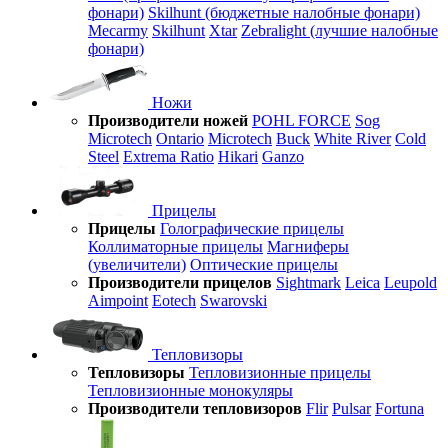
фонари)
Skilhunt (бюджетные налобные фонари)
Mecarmy
Skilhunt
Xtar
Zebralight (лучшие налобные
фонари)
Ножи
Производители ножей
POHL FORCE
Sog
Microtech
Ontario
Microtech
Buck
White River
Cold
Steel
Extrema Ratio
Hikari
Ganzo
Прицелы
Прицелы
Голографические прицелы
Коллиматорные прицелы
Магниферы
(увеличители)
Оптические прицелы
Производители прицелов
Sightmark
Leica
Leupold
Aimpoint
Eotech
Swarovski
Тепловизоры
Тепловизоры
Тепловизионные прицелы
Тепловизионные монокуляры
Производители тепловизоров
Flir
Pulsar
Fortuna