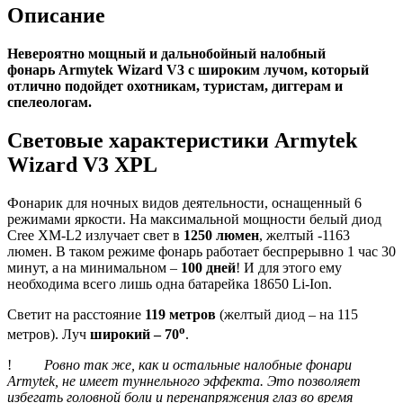
Описание
Невероятно мощный и дальнобойный налобный
фонарь Armytek Wizard V3 с широким лучом, который
отлично подойдет охотникам, туристам, диггерам и
спелеологам.
Световые характеристики Armytek
Wizard V3 XPL
Фонарик для ночных видов деятельности, оснащенный 6
режимами яркости. На максимальной мощности белый диод
Cree XM-L2 излучает свет в
1250 люмен
, желтый -1163
люмен. В таком режиме фонарь работает беспрерывно 1 час 30
минут, а на минимальном –
100 дней
! И для этого ему
необходима всего лишь одна батарейка 18650 Li-Ion.
Cветит на расстояние
119 метров
(желтый диод – на 115
о
метров). Луч
широкий – 70
.
!
Ровно так же, как и остальные налобные фонари
Armytek
, не имеет туннельного эффекта. Это позволяет
избегать головной боли и перенапряжения глаз во время