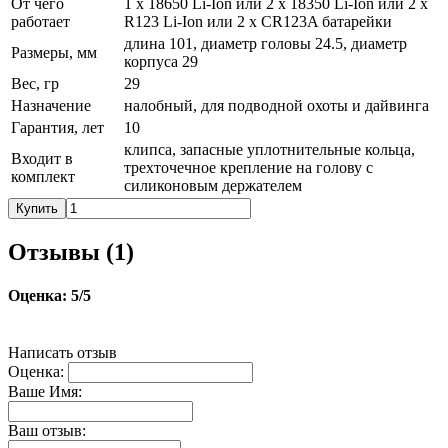
От чего
1 х 18650 Li-Ion или 2 х 18350 Li-Ion или 2 х
работает
R123 Li-Ion или 2 х CR123A батарейки
длина 101, диаметр головы 24.5, диаметр
Размеры, мм
корпуса 29
Вес, гр
29
Назначение
налобный, для подводной охоты и дайвинга
Гарантия, лет
10
клипса, запасные уплотнительные кольца,
Входит в
трехточечное крепление на голову с
комплект
силиконовым держателем
Купить
Отзывы (
1
)
Оценка:
5
/5
Написать отзыв
Оценка:
Ваше Имя:
Ваш отзыв: