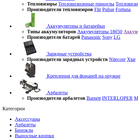
Тепловизоры
Тепловизионные прицелы
Тепловиз
Производители тепловизоров
Flir
Pulsar
Fortuna
Аккумуляторы и батарейки
Типы аккумуляторов
Аккумуляторы 18650
Аккум
Производители батарей
Panasonic
Sony
LG
Зарядные устройства
Производители зарядных устройств
Nitecore
Xtar
Крепления для фонарей на оружие
Арбалеты
Производители арбалетов
Barnett
INTERLOPER
M
Категории
Аксессуары
Арбалеты
Бинокли
Выносные кнопки