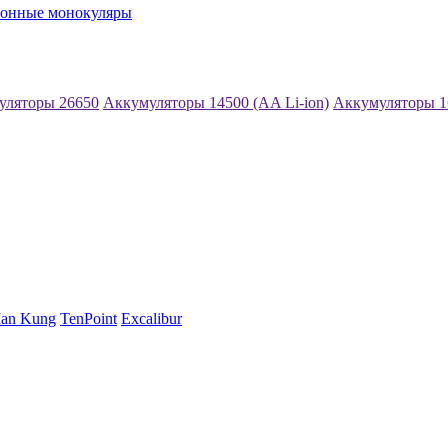
ионные монокуляры
уляторы 26650
Аккумуляторы 14500 (AA Li-ion)
Аккумуляторы 1
an Kung
TenPoint
Excalibur