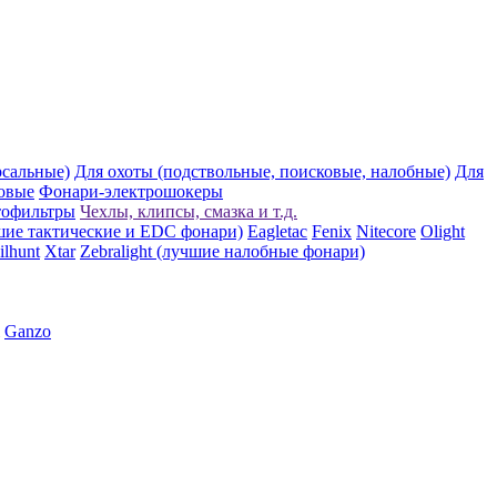
рсальные)
Для охоты (подствольные, поисковые, налобные)
Для
овые
Фонари-электрошокеры
тофильтры
Чехлы, клипсы, смазка и т.д.
шие тактические и EDC фонари)
Eagletac
Fenix
Nitecore
Olight
ilhunt
Xtar
Zebralight (лучшие налобные фонари)
Ganzo