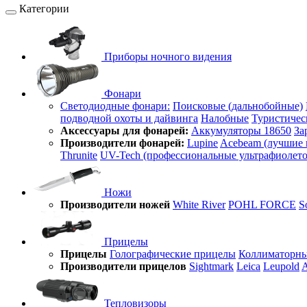
Категории
Приборы ночного видения
Фонари
Светодиодные фонари:
Поисковые (дальнобойные)
подводной охоты и дайвинга
Налобные
Туристичес
Аксессуары для фонарей:
Аккумуляторы 18650
За
Производители фонарей:
Lupine
Acebeam (лучшие 
Thrunite
UV-Tech (профессиональные ультрафиолет
Ножи
Производители ножей
White River
POHL FORCE
S
Прицелы
Прицелы
Голографические прицелы
Коллиматорны
Производители прицелов
Sightmark
Leica
Leupold
A
Тепловизоры