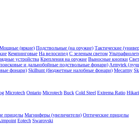
Мощные (яркие)
Подствольные (на оружие)
Тактические (униве
кие
Кемпинговые
На велосипед
С зеленым светом
Ультрафиолет
рядные устройства
Крепления на оружие
Выносные кнопки
Све
поисковые и дальнобойные подствольные фонари)
Armytek (луч
овые фонари)
Skilhunt (бюджетные налобные фонари)
Mecarmy
Sk
og
Microtech
Ontario
Microtech
Buck
Cold Steel
Extrema Ratio
Hikari
е прицелы
Магниферы (увеличители)
Оптические прицелы
impoint
Eotech
Swarovski