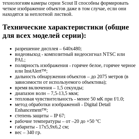
технологиям камеры серии Scout II способны формировать
четкое изображение объектов даже в том случае, если они
находятся за неплотной листвой.
Технические характеристики (общие
для всех моделей серии):
разрешение дисплея – 640х480;
видеовыход - композитный видеосигнал NTSC или
PAL;
полярность изображения - горячее белое, горячее черное
или InstAlert™;
дальность обнаружения объектов – до 2075 метров (в
зависимости от используемого объектива);
время включения – 1,5 секунды;
диапазон волн – 7,5-13,5 мкм;
тепловая чувствительность - менее 50 мК при f/1.0;
метод обработки изображений - Digital Detail
Enhancement™;
степень защиты – IP 67;
рабочие температуры – от –20 до +50 °C
габариты - 17х5,9х6,2 см;
вес – 340 гр.