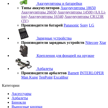
Аккумуляторы и батарейки
Типы аккумуляторов
Аккумуляторы 18650
Аккумуляторы 26650
Аккумуляторы 14500 (AA Li-
ion)
Аккумуляторы 16340
Аккумуляторы CR123R
(3V)
Производители батарей
Panasonic
Sony
LG
Зарядные устройства
Производители зарядных устройств
Nitecore
Xtar
Крепления для фонарей на оружие
Арбалеты
Производители арбалетов
Barnett
INTERLOPER
Man Kung
TenPoint
Excalibur
Категории
Аксессуары
Арбалеты
Бинокли
Выносные кнопки