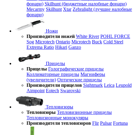
фонари)
Skilhunt (бюджетные налобные фонари)
Mecarmy
Skilhunt
Xtar
Zebralight (лучшие налобные
фонари)
Ножи
Производители ножей
White River
POHL FORCE
Sog
Microtech
Ontario
Microtech
Buck
Cold Steel
Extrema Ratio
Hikari
Ganzo
Прицелы
Прицелы
Голографические прицелы
Коллиматорные прицелы
Магниферы
(увеличители)
Оптические прицелы
Производители прицелов
Sightmark
Leica
Leupold
Aimpoint
Eotech
Swarovski
Тепловизоры
Тепловизоры
Тепловизионные прицелы
Тепловизионные монокуляры
Производители тепловизоров
Flir
Pulsar
Fortuna