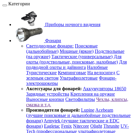
Категории
Приборы ночного видения
Фонари
Светодиодные фонари:
Поисковые
(дальнобойные)
Мощные (яркие)
Подствольные
(на оружие)
Тактические (универсальные)
Для
охоты (подствольные, поисковые, налобные)
Для
подводной охоты и дайвинга
Налобные
Туристические
Кемпинговые
На велосипед
С
зеленым светом
Ультрафиолетовые
Фонари-
электрошокеры
Аксессуары для фонарей:
Аккумуляторы 18650
Зарядные устройства
Крепления на оружие
Выносные кнопки
Светофильтры
Чехлы, клипсы,
смазка и т.д.
Производители фонарей:
Lupine
Acebeam
(лучшие поисковые и дальнобойные подствольные
фонари)
Armytek (лучшие тактические и EDC
фонари)
Eagletac
Fenix
Nitecore
Olight
Thrunite
UV-
Tech (профессиональные ультрафиолетовые